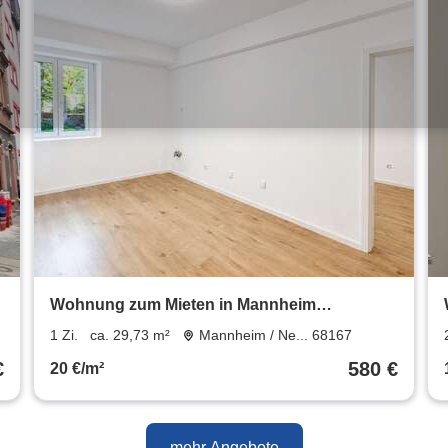
Wohnung zum Mieten in Mannheim
Neckarstadt-Ost 580 € 29.73 m²
1 Zi.
ca. 29,73 m²
Mannheim / Ne... 68167
€
580 €
20 €/m²
mehr Angebote