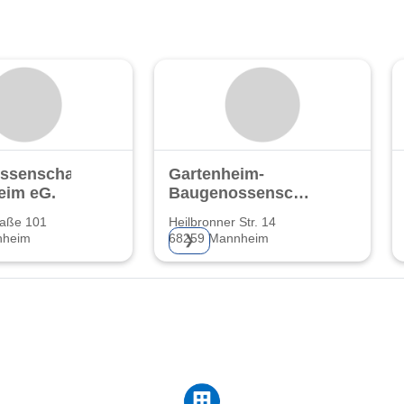
ssenschaft
Gartenheim-
eim eG.
Baugenossenschaft
eG
raße 101
Heilbronner Str. 14
nheim
68259 Mannheim
❯