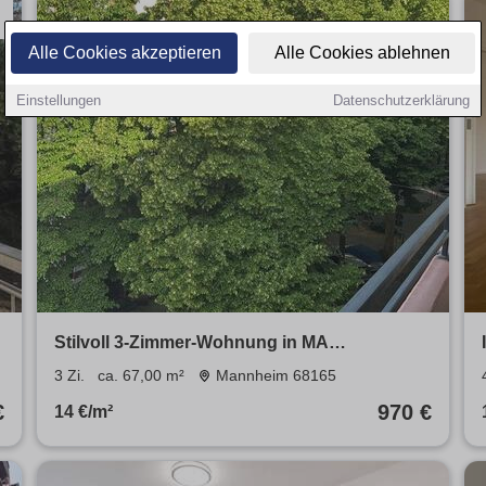
Alle Cookies akzeptieren
Alle Cookies ablehnen
Einstellungen
Datenschutzerklärung
Stilvoll 3-Zimmer-Wohnung in MA
Schwetzingervorstadt
3 Zi.
ca. 67,00 m²
Mannheim 68165
€
970 €
14 €/m²