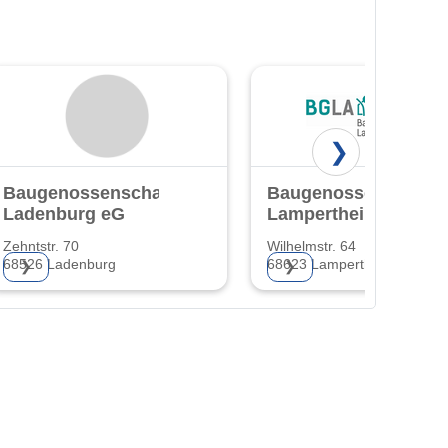
❯
Baugenossenschaft
Baugenossenschaft
Ladenburg eG
Lampertheim eG
Zehntstr. 70
Wilhelmstr. 64
68526 Ladenburg
68623 Lampertheim
❯
❯