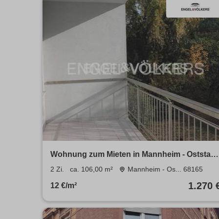
Wohnung zum Mieten in Mannheim - Oststadt
1.270 € 106 m²
2 Zi.
ca. 106,00 m²
Mannheim - Os... 68165
1.270 
12 €/m²