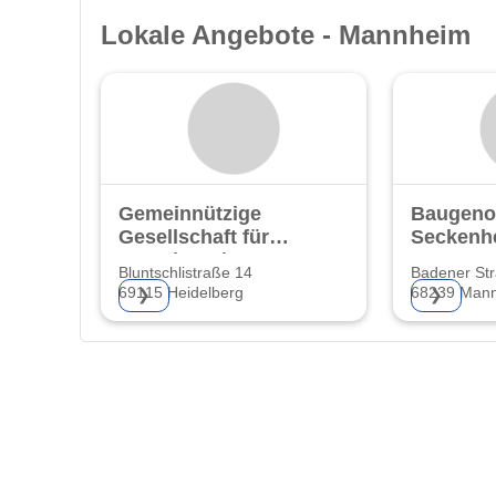
Lokale Angebote - Mannheim
Gemeinnützige
Baugeno
Gesellschaft für
Seckenh
Grund- und
Bluntschlistraße 14
Badener St
69115 Heidelberg
68239 Man
❯
❯