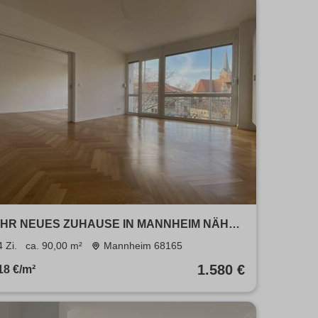
IHR NEUES ZUHAUSE IN MANNHEIM NÄHE
WASSERTURM: HOCHWERTIGE 3-ZIMMER-
4 Zi.
ca. 90,00 m²
Mannheim 68165
WOHNUNG MIT BALKON!
1.580 €
18 €/m²