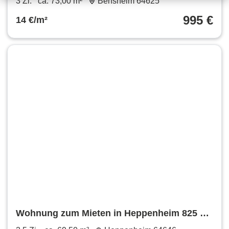
3 Zi.
ca. 73,00 m²
Bensheim 64625
995 €
14 €/m²
Wohnung zum Mieten in Heppenheim 825 €
69.5 m²