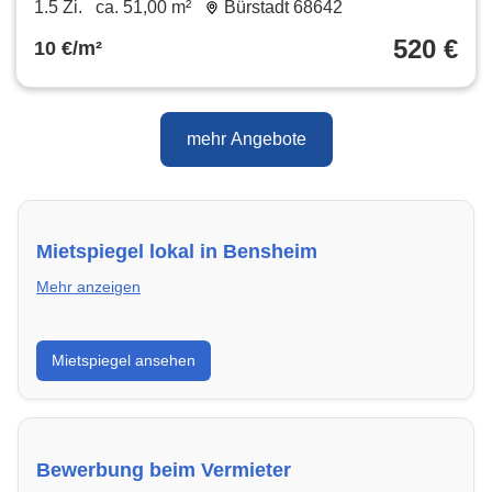
1.5 Zi.
ca. 51,00 m²
Bürstadt 68642
520 €
10 €/m²
mehr Angebote
Mietspiegel lokal in Bensheim
Mehr anzeigen
Erhalte einen Überblick über die aktuellen Mietpreise
Mietspiegel ansehen
regional in Bensheim. So weißt du genau, welche
Miete fair ist und wo sich ein Vergleich lohnt.
Bewerbung beim Vermieter