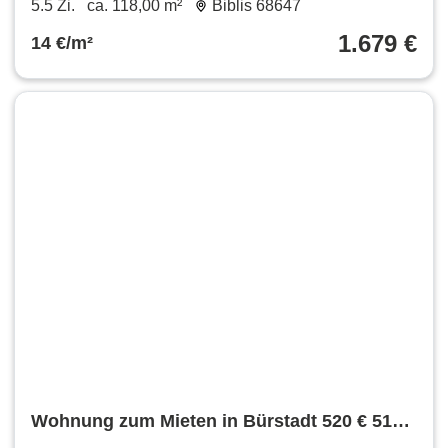
5.5 Zi.
ca. 118,00 m²
Biblis 68647
17-19 Uhr
1.679 €
14 €/m²
Wohnung zum Mieten in Bürstadt 520 € 51
m²