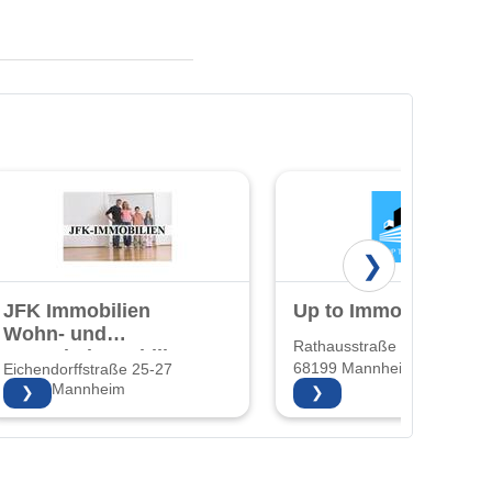
❯
JFK Immobilien
Up to Immobilien
Wohn- und
Rathausstraße 22
Gewerbeimmobilien
68199 Mannheim
Eichendorffstraße 25-27
und
68167 Mannheim
❯
❯
Hausverwaltung