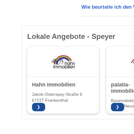
Wie beurteile ich den
Lokale Angebote - Speyer
Hahn Immobilien
palatia-
immobili
Jakob-Osterspey-Straße 6
67227 Frankenthal
Bauerndokto
67435 Neust
❯
❯
Weinstraße