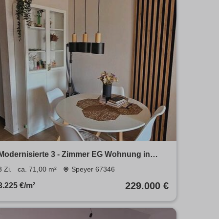
Modernisierte 3 - Zimmer EG Wohnung in
Speyer
3 Zi.
ca. 71,00 m²
Speyer 67346
229.000 €
3.225 €/m²