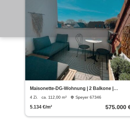
Maisonette-DG-Wohnung | 2 Balkone |
hochwertige Ausstattung
4 Zi.
ca. 112,00 m²
Speyer 67346
575.000 
5.134 €/m²