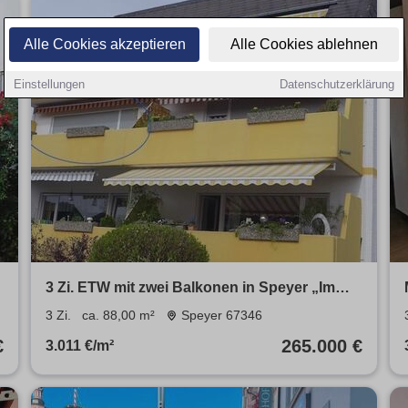
Alle Cookies akzeptieren
Alle Cookies ablehnen
Einstellungen
Datenschutzerklärung
3 Zi. ETW mit zwei Balkonen in Speyer „Im
Oberkämmer von privat
3 Zi.
ca. 88,00 m²
Speyer 67346
€
265.000 €
3.011 €/m²