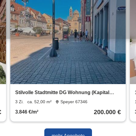
Stilvolle Stadtmitte DG Wohnung (Kapital
Anlage)
3 Zi.
ca. 52,00 m²
Speyer 67346
€
200.000 €
3.846 €/m²
mehr Angebote