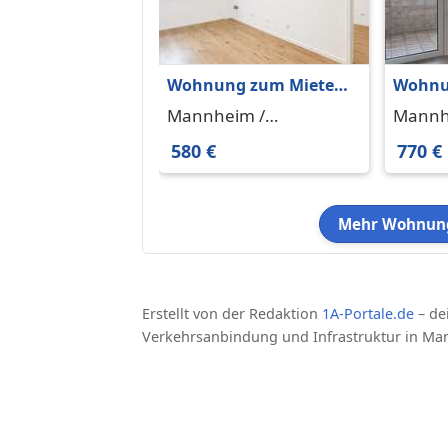
Wohnung zum Mieten
Wohnu
in Mannheim
in Ma
Mannheim /
Mannh
Neckarstadt-Ost 580 €
Feuden
Neckarstadt-Ost 68167
Feude
580 €
770 €
29.73 m²
m²
Mehr Wohnung
Erstellt von der Redaktion
1A-Portale.de
– de
Verkehrsanbindung und Infrastruktur in Ma