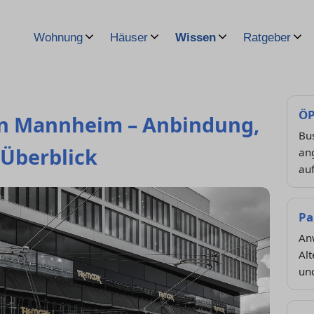
Wohnung
Häuser
Wissen
Ratgeber
ÖP
 in Mannheim – Anbindung,
Bus
Überblick
an
auf
Pa
An
Alt
un