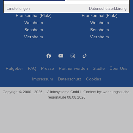
Neustadt an der Weinstraße
Neustadt an der Weinstraße
Einstellungen
Speyer
Datenschutzerklärung
Speyer
Frankenthal (Pfalz)
Frankenthal (Pfalz)
Weinheim
Weinheim
Bensheim
Bensheim
Viernheim
Viernheim
Ratgeber
FAQ
Presse
Partner werden
Städte
Über Uns
Impressum
Datenschutz
Cookies
Copyright © 2000 - 2026 | 1A Infosysteme GmbH | Content by: wohnungssuche-
regional.de 08.08.2026