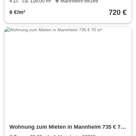
4 Zi.
ca. 116,00 m²
Mannheim 68169
720 €
6 €/m²
Wohnung zum Mieten in Mannheim 735 € 70
m²