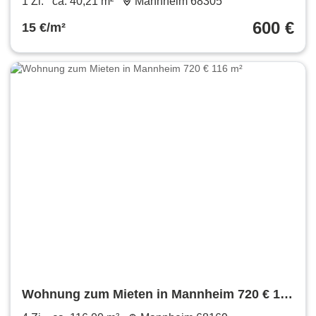
1 Zi.
ca. 40,21 m²
Mannheim 68305
600 €
15 €/m²
Wohnung zum Mieten in Mannheim 720 € 116
m²