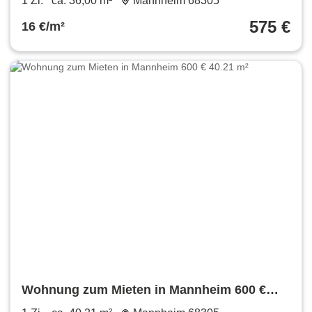
1 Zi.
ca. 36,00 m²
Mannheim 68305
575 €
16 €/m²
Wohnung zum Mieten in Mannheim 600 €
40.21 m²