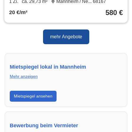
1 Zi.
ca. 29,73 m²
Mannheim / Ne... 68167
580 €
20 €/m²
mehr Angebote
Mietspiegel lokal in Mannheim
Mehr anzeigen
Erhalte einen Überblick über die aktuellen Mietpreise
Mietspiegel ansehen
regional in Mannheim. So weißt du genau, welche
Miete fair ist und wo sich ein Vergleich lohnt.
Bewerbung beim Vermieter