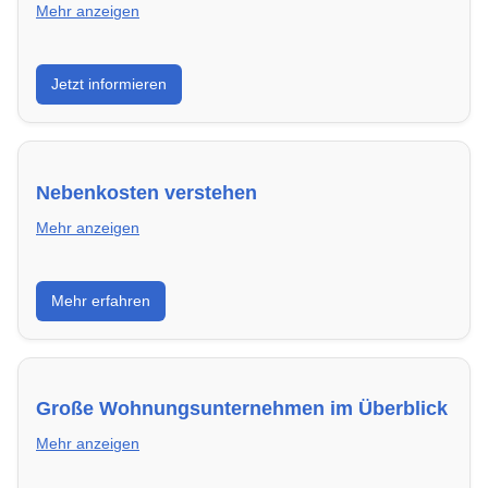
Mehr anzeigen
Wie du in Mannheim mit einer überzeugenden
Jetzt informieren
Bewerbung die besten Chancen auf deine
Traumwohnung hast – inklusive Mustervorlagen.
Nebenkosten verstehen
Mehr anzeigen
Erfahre, welche Nebenkosten rechtmäßig sind und
Mehr erfahren
wie du deine monatliche Belastung optimieren
kannst.
Große Wohnungsunternehmen im Überblick
Mehr anzeigen