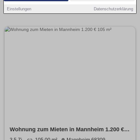
Mannheim. Finde Deine Wohnung zum mieten hier
Einstellungen
Datenschutzerklärung
provisionsfrei von privat oder dem Profi.
Wohnung zum Mieten in Mannheim 1.200 €
105 m²
3.5 Zi.
ca. 105,00 m²
Mannheim 68309