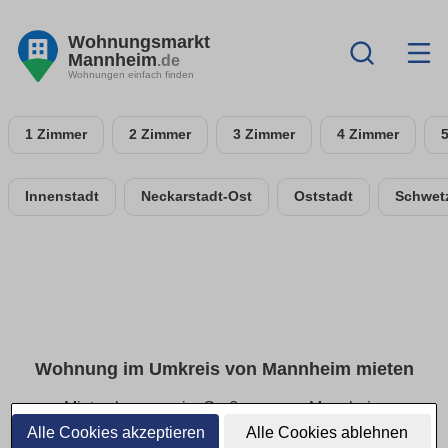
Wohnungsmarkt
Mannheim
.de
Wohnungen einfach finden
1 Zimmer
2 Zimmer
3 Zimmer
4 Zimmer
Innenstadt
Neckarstadt-Ost
Oststadt
Schwetz
Wohnung im Umkreis von Mannheim mieten
Mietwohnungen im Großraum von Mannheim
Alle Cookies akzeptieren
Alle Cookies ablehnen
Aktuelle Angebote für Mietwohnungen im Umkreis von