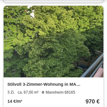
Stilvoll 3-Zimmer-Wohnung in MA
Schwetzingervorstadt
3 Zi.
ca. 67,00 m²
Mannheim 68165
970 €
14 €/m²