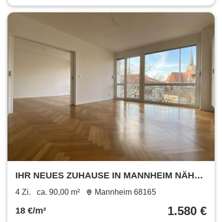
IHR NEUES ZUHAUSE IN MANNHEIM NÄHE
WASSERTURM: HOCHWERTIGE 3-ZIMMER-
4 Zi.
ca. 90,00 m²
Mannheim 68165
WOHNUNG MIT BALKON!
1.580 €
18 €/m²