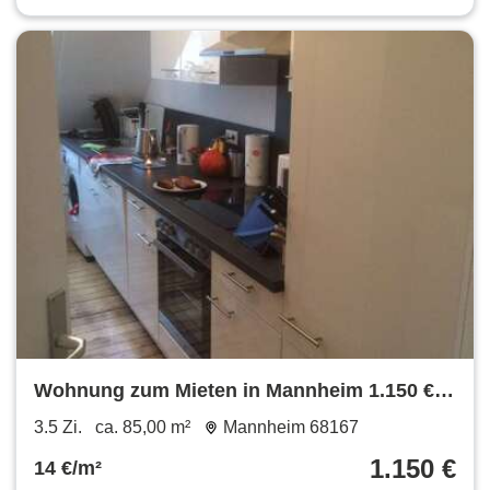
Wohnung zum Mieten in Mannheim 1.150 €
85 m²
3.5 Zi.
ca. 85,00 m²
Mannheim 68167
1.150 €
14 €/m²