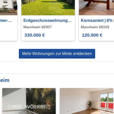
mer-
Erdgeschosswohnung
Kernsaniert | 6%
ng am
78 m² Garten, Terrasse &
| 1 Zimmer Woh
Mannheim 68307
Mannheim 68169
Garage
Neckarstadt Ma
330.000 €
120.000 €
Mehr Wohnungen zur Miete entdecken
heim