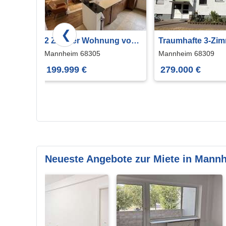
❮
², 1,5
2 Zimmer Wohnung von
Traumhafte 3-Zim
in
privat mit 64qm und Bj
Eigentumswohnu
Mannheim 68305
Mannheim 68309
1997
Waldrand
199.999 €
279.000 €
Neueste Angebote zur Miete in Mann