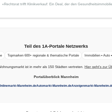
Life Asset Managers
«Rechtsrat trifft Klinikverkauf: Ein Deal, der den Gesundheitsimmobi
Teil des
1A-Portale
Netzwerks
ne
Topmarken 600+ regionale & thematische Portale
Immobilien • Auto 
ohnungsmarkt ist in mehr als 150 Städten vertreten.
Hier geht's zur Ü
Portalüberblick Mannheim
Onlinemarkt-Mannheim.de
Automarkt-Mannheim.de
Anzeigenmarkt-Mannheim.d