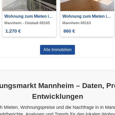
Wohnung zum Mieten in
Wohnung zum Mieten in
Mannheim - Oststadt
Mannheim 860 € 87 m²
Mannheim - Oststadt 68165
Mannheim 68163
1.270 € 106 m²
1.270 €
860 €
Alle Immobilien
ngsmarkt Mannheim – Daten, Pr
Entwicklungen
ch Mieten, Wohnungspreise und die Nachfrage in in Man
arktberichte, Analysen und Trends für den lokalen Woh