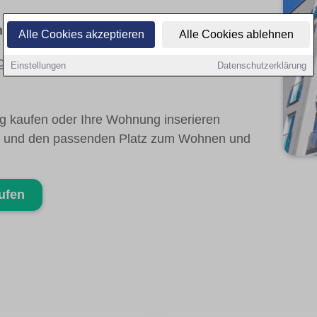
al stark
Alle Cookies akzeptieren
Alle Cookies ablehnen
en in Mannheim – von Altbau bis Neubau,
Einstellungen
Datenschutzerklärung
 kaufen oder Ihre Wohnung inserieren
ote und den passenden Platz zum Wohnen und
ufen