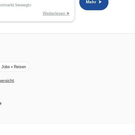
Mehr ⮞
lienmarkt bewegt»
Weiterlesen ⮞
• Jobs • Reisen
bersicht
.
e