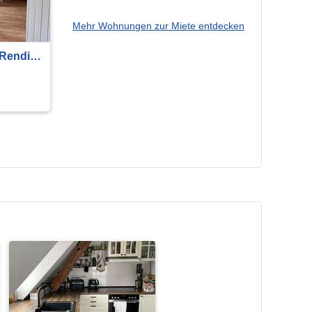
Mehr Wohnungen zur Miete entdecken
 Rendite
nung
nnheim