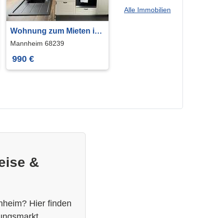
Alle Immobilien
Wohnung zum Mieten in
Mannheim 990 € 85 m²
Mannheim 68239
990 €
eise &
nheim? Hier finden
nungsmarkt.