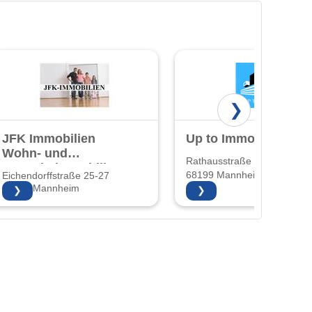
❯
JFK Immobilien
Up to Immobilien
Wohn- und
Rathausstraße 22
Gewerbeimmobilien
68199 Mannheim
Eichendorffstraße 25-27
und
68167 Mannheim
❯
❯
Hausverwaltung