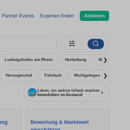
Partner Events
Experten finden
Anbieten
❯
Ludwigshafen am Rhein
Heidelberg
Worms
Ne
❯
Herzogenried
Fahrlach
Wohlgelegen
Almenho
Leben, wo andere Urlaub machen
Immobilien im Ausland
ung
Bewertung & Marktwert
einschätzen