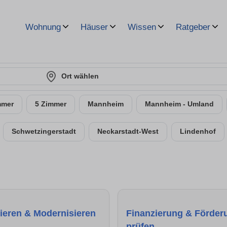
Wohnung
Häuser
Wissen
Ratgeber
Ort wählen
mmer
5 Zimmer
Mannheim
Mannheim - Umland
Schwetzingerstadt
Neckarstadt-West
Lindenhof
ieren & Modernisieren
Finanzierung & Förder
prüfen