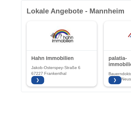
Lokale Angebote - Mannheim
Hahn Immobilien
palatia-
immobili
Jakob-Osterspey-Straße 6
67227 Frankenthal
Bauerndokto
67435 Neust
❯
❯
Weinstraße