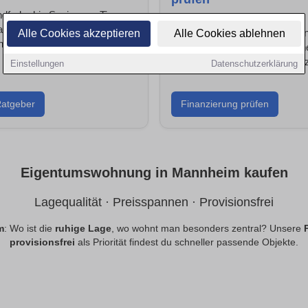
farbe bis Sanierung: Tipps,
ahmen und Handwerkersuche
Was kannst du dir leisten? Ba
Alle Cookies akzeptieren
Alle Cookies ablehnen
eim für dein Projekt.
Mannheim & Kredite vergleich
Förderprogramme optimal nut
Einstellungen
Datenschutzerklärung
atgeber
Finanzierung prüfen
Eigentumswohnung in Mannheim kaufen
Lagequalität · Preisspannen · Provisionsfrei
m
: Wo ist die
ruhige Lage
, wo wohnt man besonders zentral? Unsere
provisionsfrei
als Priorität findest du schneller passende Objekte.