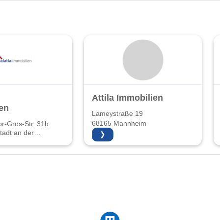
Attila Immobilien
en
Lameystraße 19
68165 Mannheim
r-Gros-Str. 31b
adt an der
❯