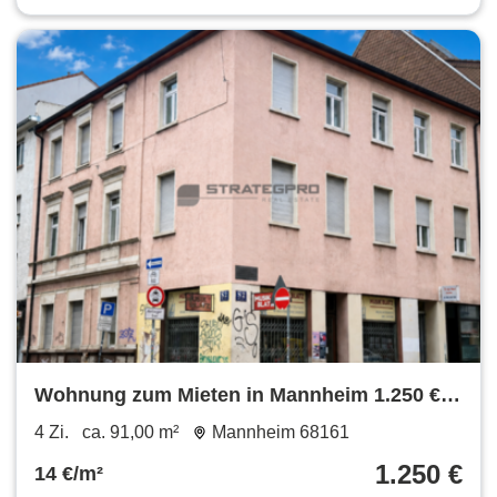
Wohnung zum Mieten in Mannheim 1.250 €
91 m²
4 Zi.
ca. 91,00 m²
Mannheim 68161
1.250 €
14 €/m²