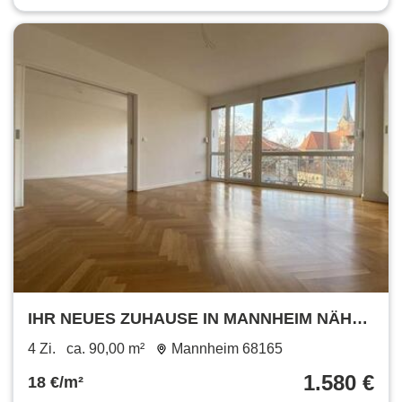
IHR NEUES ZUHAUSE IN MANNHEIM NÄHE
WASSERTURM: HOCHWERTIGE 3-ZIMMER-
4 Zi.
ca. 90,00 m²
Mannheim 68165
WOHNUNG MIT BALKON!
1.580 €
18 €/m²