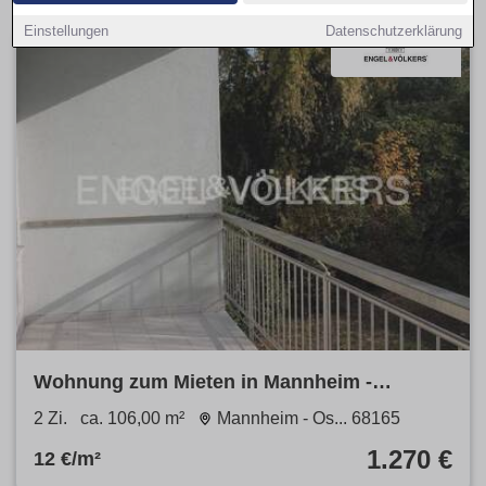
Einstellungen
Datenschutzerklärung
Wohnung zum Mieten in Mannheim -
Oststadt 1.270 € 106 m²
2 Zi.
ca. 106,00 m²
Mannheim - Os... 68165
1.270 €
12 €/m²