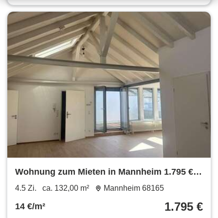
Wohnung zum Mieten in Mannheim 1.795 €
132 m²
4.5 Zi.
ca. 132,00 m²
Mannheim 68165
1.795 €
14 €/m²