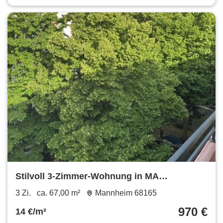
Stilvoll 3-Zimmer-Wohnung in MA
Schwetzingervorstadt
3 Zi.
ca. 67,00 m²
Mannheim 68165
970 €
14 €/m²