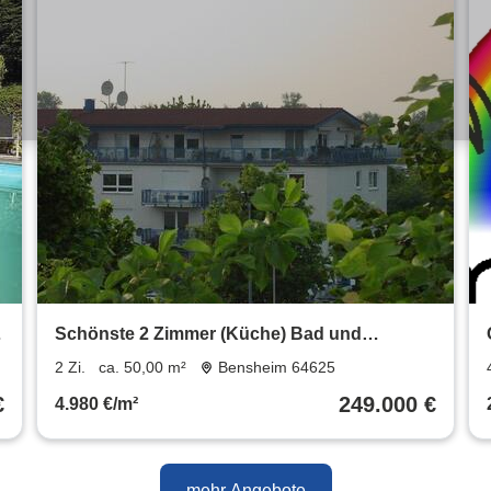
Schönste 2 Zimmer (Küche) Bad und
Südbalkon in Bensheim - Auerbac
2 Zi.
ca. 50,00 m²
Bensheim 64625
€
249.000 €
4.980 €/m²
mehr Angebote