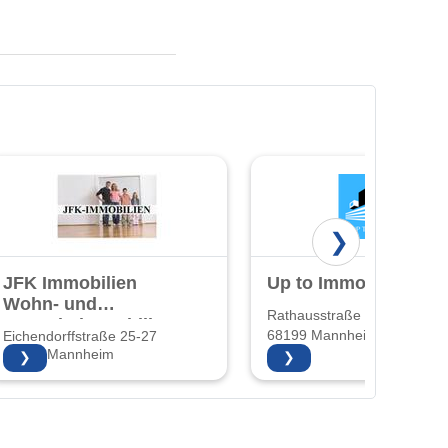
❯
JFK Immobilien
Up to Immobilien
Wohn- und
Rathausstraße 22
Gewerbeimmobilien
68199 Mannheim
Eichendorffstraße 25-27
und
68167 Mannheim
❯
❯
Hausverwaltung