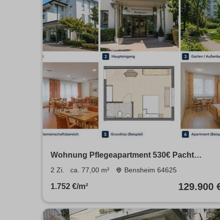
Wohnung Pflegeapartment 530€ Pacht
Indexiert provisionsfrei
2 Zi.
ca. 77,00 m²
Bensheim 64625
129.900 
1.752 €/m²