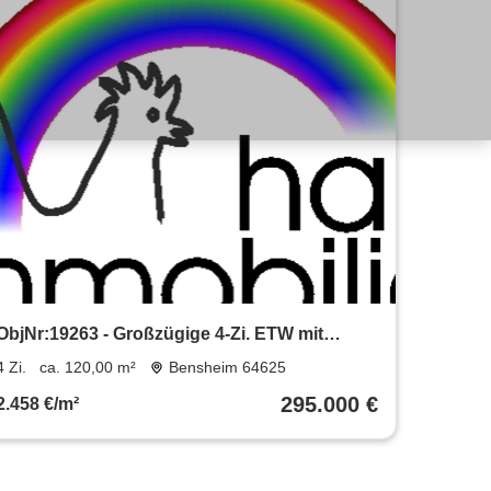
ObjNr:19263 - Großzügige 4-Zi. ETW mit
Terrasse in Bensheim-SCHÖNBERG
4 Zi.
ca. 120,00 m²
Bensheim 64625
295.000 €
2.458 €/m²