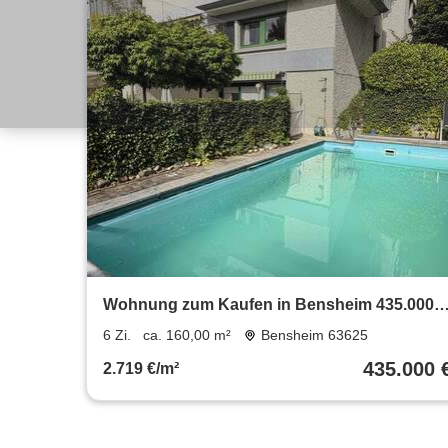
Wohnung zum Kaufen in Bensheim 435.000 €
160 m²
6 Zi.
ca. 160,00 m²
Bensheim 63625
435.000 
2.719 €/m²