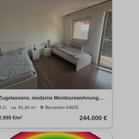
Zugelassene, moderne Monteurswohnung
mit Möbeln und Balkon
3 Zi.
ca. 81,40 m²
Bensheim 64625
244.000 €
2.998 €/m²