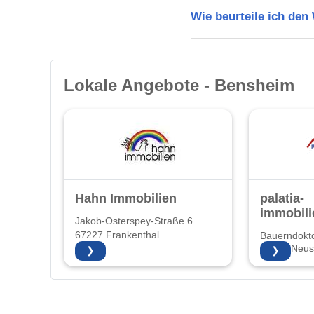
Wie beurteile ich de
Lokale Angebote - Bensheim
Hahn Immobilien
palatia-
immobili
Jakob-Osterspey-Straße 6
67227 Frankenthal
Bauerndokto
67435 Neust
❯
❯
Weinstraße