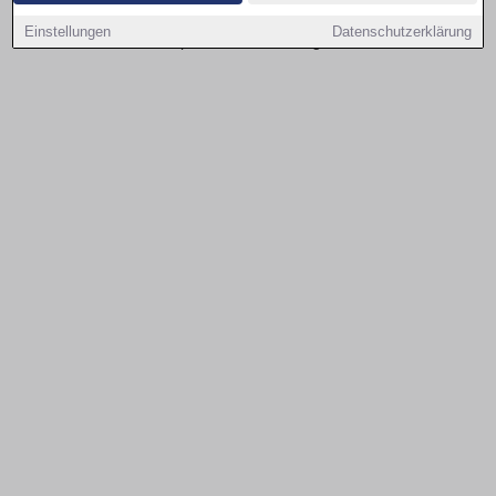
einfach nach Größe, Preis und Ausstattung filtern, um
Einstellungen
Datenschutzerklärung
schnell die passende Wohnung zu finden.