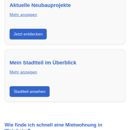
Aktuelle Neubauprojekte
Mehr anzeigen
Entdecke Neubauprojekte in Weinheim – modern,
Jetzt entdecken
energieeffizient und sofort bezugsfertig.
Mein Stadtteil im Überblick
Mehr anzeigen
Erfahre mehr über deinen Stadtteil in Weinheim:
Stadtteil ansehen
Lebensqualität, Verkehrsanbindung, Schulen,
Freizeitmöglichkeiten und Mietpreise.
Wie finde ich schnell eine Mietwohnung in