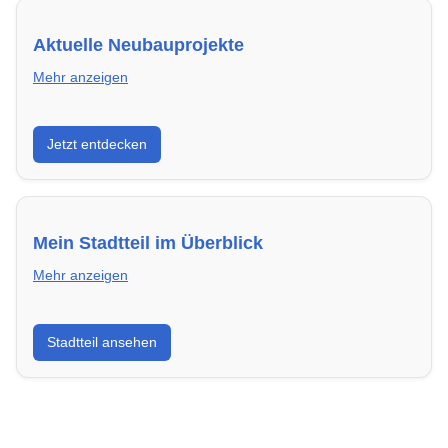
Aktuelle Neubauprojekte
Mehr anzeigen
Entdecke Neubauprojekte in Mannheim – modern,
Jetzt entdecken
energieeffizient und sofort bezugsfertig.
Mein Stadtteil im Überblick
Mehr anzeigen
Erfahre mehr über deinen Stadtteil in Mannheim:
Stadtteil ansehen
Lebensqualität, Verkehrsanbindung, Schulen,
Freizeitmöglichkeiten und Mietpreise.