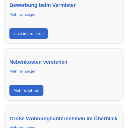
Bewerbung beim Vermieter
Mehr anzeigen
Wie du in Mannheim mit einer überzeugenden
Jetzt informieren
Bewerbung die besten Chancen auf deine
Traumwohnung hast – inklusive Mustervorlagen.
Nebenkosten verstehen
Mehr anzeigen
Erfahre, welche Nebenkosten rechtmäßig sind und
Mehr erfahren
wie du deine monatliche Belastung optimieren
kannst.
Große Wohnungsunternehmen im Überblick
Mehr anzeigen