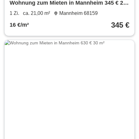
Wohnung zum Mieten in Mannheim 345 € 21
m²
1 Zi.
ca. 21,00 m²
Mannheim 68159
345 €
16 €/m²