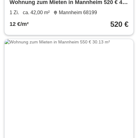
Wohnung zum Mieten in Mannheim 520 € 42
m²
1 Zi.
ca. 42,00 m²
Mannheim 68199
520 €
12 €/m²