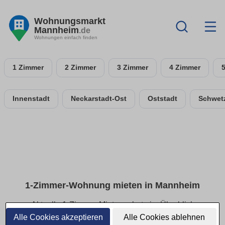
Wohnungsmarkt
Mannheim
.de
Wohnungen einfach finden
1 Zimmer
2 Zimmer
3 Zimmer
4 Zimmer
Innenstadt
Neckarstadt-Ost
Oststadt
Schwetz
1-Zimmer-Wohnung mieten in Mannheim
Aktuelle 1-Zimmer-Mietangebote im Überblick
Alle Cookies akzeptieren
Alle Cookies ablehnen
Finde deine 1-Zimmer-Wohnung in Mannheim – ideal für