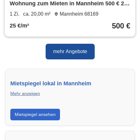
Wohnung zum Mieten in Mannheim 500 € 20
m²
1 Zi.
ca. 20,00 m²
Mannheim 68169
500 €
25 €/m²
mehr Angebote
Mietspiegel lokal in Mannheim
Mehr anzeigen
Erhalte einen Überblick über die aktuellen Mietpreise
Mietspiegel ansehen
regional in Mannheim. So weißt du genau, welche
Miete fair ist und wo sich ein Vergleich lohnt.