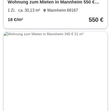
Wohnung zum Mieten in Mannheim 550 €
30.13 m²
1 Zi.
ca. 30,13 m²
Mannheim 68167
550 €
18 €/m²