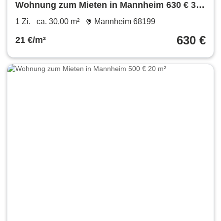
Wohnung zum Mieten in Mannheim 630 € 30
m²
1 Zi.
ca. 30,00 m²
Mannheim 68199
630 €
21 €/m²