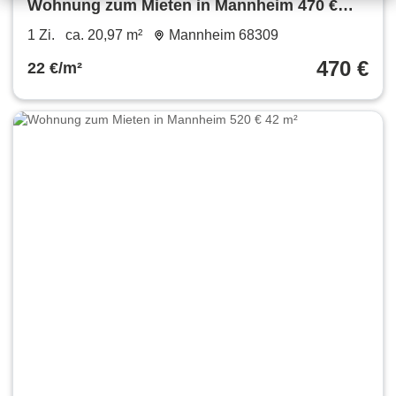
Wohnung zum Mieten in Mannheim 470 €
20.97 m²
1 Zi.
ca. 20,97 m²
Mannheim 68309
470 €
22 €/m²