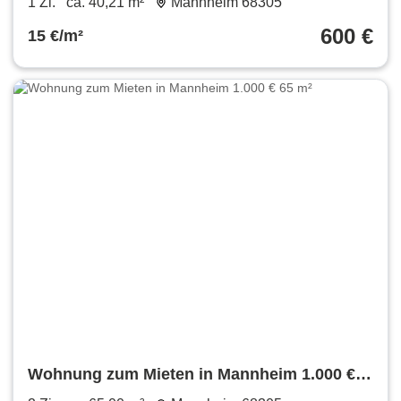
1 Zi.
ca. 40,21 m²
Mannheim 68305
600 €
15 €/m²
Wohnung zum Mieten in Mannheim 1.000 €
65 m²