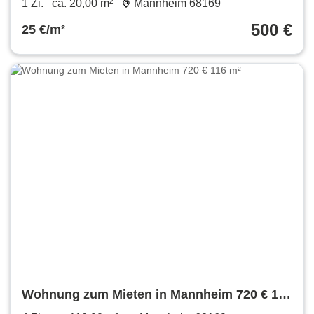
1 Zi.
ca. 20,00 m²
Mannheim 68169
500 €
25 €/m²
Wohnung zum Mieten in Mannheim 720 € 116
m²