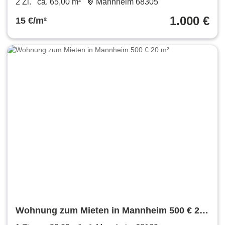
2 Zi.
ca. 65,00 m²
Mannheim 68305
1.000 €
15 €/m²
Wohnung zum Mieten in Mannheim 500 € 20
m²