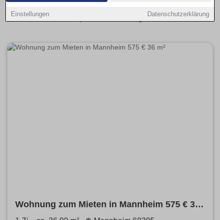
einfach nach Größe, Preis und Ausstattung filtern, um
Einstellungen
Datenschutzerklärung
schnell die passende Wohnung zu finden.
Wohnung zum Mieten in Mannheim 575 € 36
m²