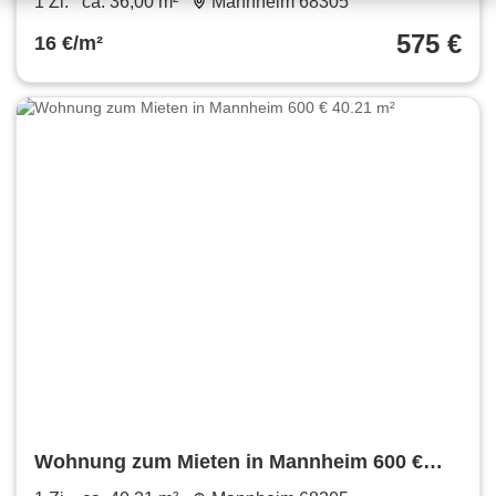
1 Zi.
ca. 36,00 m²
Mannheim 68305
575 €
16 €/m²
Wohnung zum Mieten in Mannheim 600 €
40.21 m²