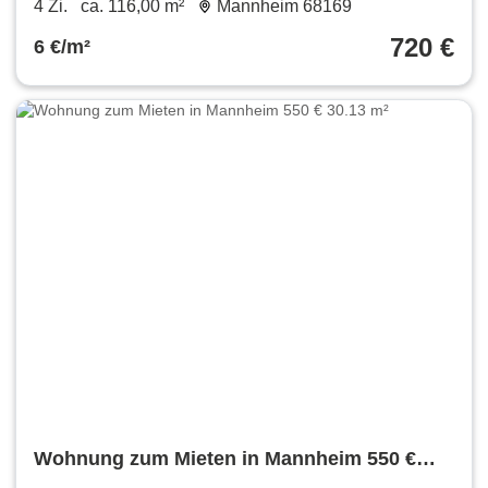
4 Zi.
ca. 116,00 m²
Mannheim 68169
720 €
6 €/m²
Wohnung zum Mieten in Mannheim 550 €
30.13 m²