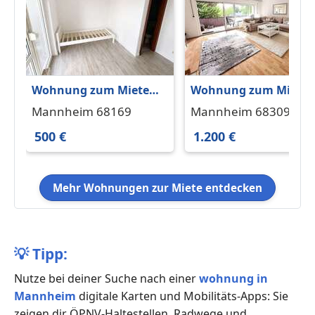
Wohnung zum Mieten
Wohnung zum Miete
in Mannheim 500 € 20
in Mannheim 1.200 €
Mannheim 68169
Mannheim 68309
m²
105 m²
500 €
1.200 €
Mehr Wohnungen zur Miete entdecken
💡
Tipp:
Nutze bei deiner Suche nach einer
wohnung in
Mannheim
digitale Karten und Mobilitäts-Apps: Sie
zeigen dir ÖPNV-Haltestellen, Radwege und