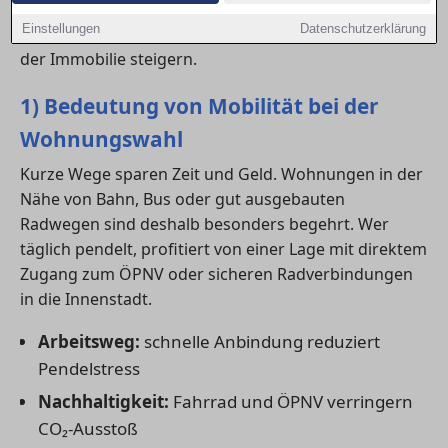
Anbindung an
Radwege
und
ÖPNV
kann den Alltag
Einstellungen
Datenschutzerklärung
entscheidend erleichtern – und langfristig den Wert
der Immobilie steigern.
1) Bedeutung von Mobilität bei der
Wohnungswahl
Kurze Wege sparen Zeit und Geld. Wohnungen in der
Nähe von Bahn, Bus oder gut ausgebauten
Radwegen sind deshalb besonders begehrt. Wer
täglich pendelt, profitiert von einer Lage mit direktem
Zugang zum ÖPNV oder sicheren Radverbindungen
in die Innenstadt.
Arbeitsweg:
schnelle Anbindung reduziert
Pendelstress
Nachhaltigkeit:
Fahrrad und ÖPNV verringern
CO₂-Ausstoß