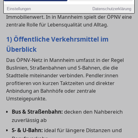
Anschluss an Bus, Bahn und Nahverkehr beeinflusst
nicht nur den Komfort, sondern auch den
Einstellungen
Datenschutzerklärung
Immobilienwert. In in Mannheim spielt der ÖPNV eine
zentrale Rolle für Lebensqualität und Alltag.
1) Öffentliche Verkehrsmittel im
Überblick
Das ÖPNV-Netz in Mannheim umfasst in der Regel
Buslinien, Straßenbahnen und S-Bahnen, die die
Stadtteile miteinander verbinden. Pendler:innen
profitieren von kurzen Taktzeiten und direkter
Anbindung an Bahnhöfe oder zentrale
Umsteigepunkte.
Bus & Straßenbahn:
decken den Nahbereich
zuverlässig ab
S- & U-Bahn:
ideal für längere Distanzen und