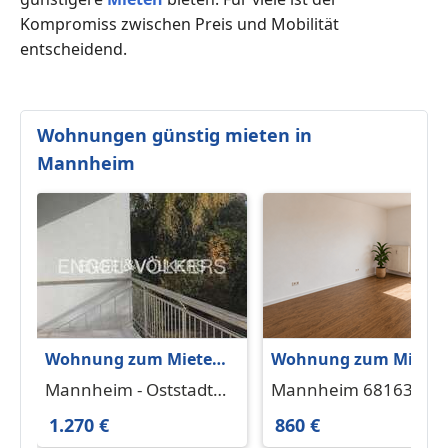
Kompromiss zwischen Preis und Mobilität
entscheidend.
Wohnungen günstig mieten in
Mannheim
Wohnung zum Mieten
Wohnung zum Miete
in Mannheim -
in Mannheim 860 € 87
Mannheim - Oststadt
Mannheim 68163
Oststadt 1.270 € 106 m²
m²
68165
1.270 €
860 €