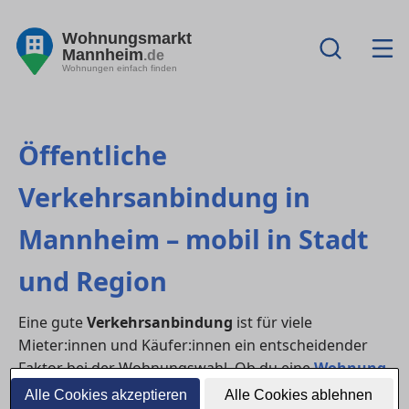
Wohnungsmarkt
Mannheim
.de
Wohnungen einfach finden
Öffentliche
Verkehrsanbindung in
Mannheim – mobil in Stadt
und Region
Eine gute
Verkehrsanbindung
ist für viele
Mieter:innen und Käufer:innen ein entscheidender
Faktor bei der Wohnungswahl. Ob du eine
Wohnung
mieten
oder ein
Haus kaufen
möchtest – der
Alle Cookies akzeptieren
Alle Cookies ablehnen