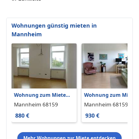
Wohnungen günstig mieten in
Mannheim
Wohnung zum Mieten
Wohnung zum Miete
in Mannheim 880 € 63
in Mannheim 930 € 58
Mannheim 68159
Mannheim 68159
m²
m²
880 €
930 €
Mehr Wohnungen zur Miete entdecken