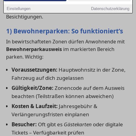
Stellplätze am Haus oder eine Tiefgarage? Hier
bekommst du den Überblick – inklusive Checkliste für
Einstellungen
Datenschutzerklärung
Besichtigungen.
1) Bewohnerparken: So funktioniert’s
In bewirtschafteten Zonen dürfen Anwohnende mit
Bewohnerparkausweis
im markierten Bereich
parken. Wichtig:
Voraussetzungen:
Hauptwohnsitz in der Zone,
Fahrzeug auf dich zugelassen
Gültigkeit/Zone:
Zonencode auf dem Ausweis
beachten (Teilstraßen können abweichen)
Kosten & Laufzeit:
Jahresgebühr &
Verlängerungsfristen einplanen
Besucher:
Oft gibt es
Gästekarten
oder digitale
Tickets – Verfügbarkeit prüfen