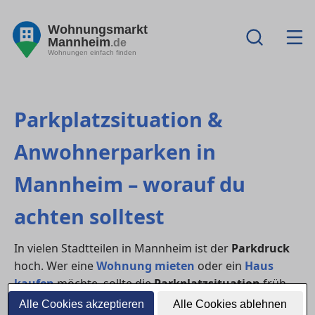
Wohnungsmarkt
Mannheim
.de
Wohnungen einfach finden
Parkplatzsituation &
Anwohnerparken in
Mannheim – worauf du
achten solltest
In vielen Stadtteilen in Mannheim ist der
Parkdruck
hoch. Wer eine
Wohnung mieten
oder ein
Haus
kaufen
möchte, sollte die
Parkplatzsituation
früh
prüfen: Gibt es
Bewohnerparken
, Besucherregelungen,
Alle Cookies akzeptieren
Alle Cookies ablehnen