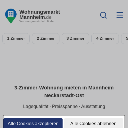
Wohnungsmarkt
Mannheim
.de
Wohnungen einfach finden
1 Zimmer
2 Zimmer
3 Zimmer
4 Zimmer
3-Zimmer-Wohnung mieten in Mannheim
Neckarstadt-Ost
Lagequalität · Preisspanne · Ausstattung
Finde eine 3-Zimmer-Wohnung in Mannheim Neckarstadt-
Ost, perfekt für Familien oder Wohngemeinschaften. Die
Alle Cookies akzeptieren
Alle Cookies ablehnen