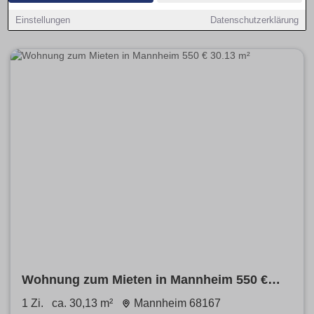
Auswahl umfasst ruhige, zentrale und gut angebundene
Lagen mit passendem Budget.
Einstellungen
Datenschutzerklärung
Wohnung zum Mieten in Mannheim 550 €
30.13 m²
1 Zi.
ca. 30,13 m²
Mannheim 68167