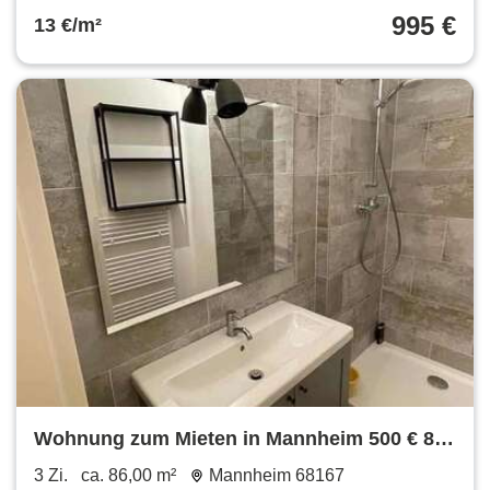
995 €
13 €/m²
Wohnung zum Mieten in Mannheim 500 € 86
m²
3 Zi.
ca. 86,00 m²
Mannheim 68167