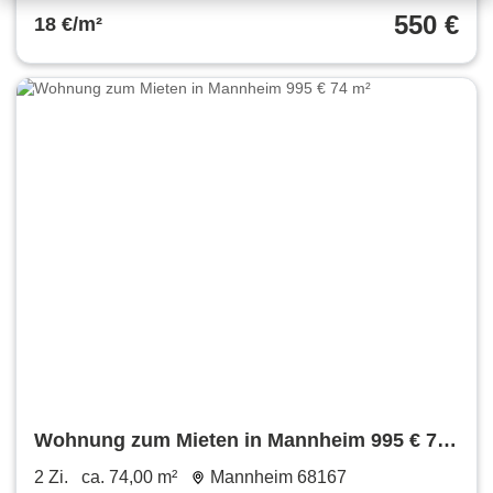
550 €
18 €/m²
Wohnung zum Mieten in Mannheim 995 € 74
m²
2 Zi.
ca. 74,00 m²
Mannheim 68167