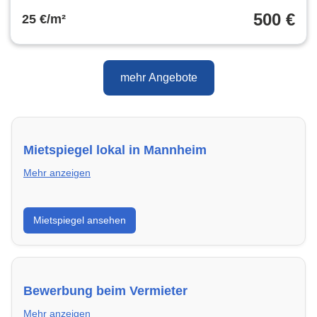
500 €
25 €/m²
mehr Angebote
Mietspiegel lokal in Mannheim
Mehr anzeigen
Erhalte einen Überblick über die aktuellen Mietpreise
Mietspiegel ansehen
regional in Mannheim. So weißt du genau, welche
Miete fair ist und wo sich ein Vergleich lohnt.
Bewerbung beim Vermieter
Mehr anzeigen