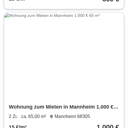
Wohnung zum Mieten in Mannheim 1.000 €
65 m²
2 Zi.
ca. 65,00 m²
Mannheim 68305
1.000 €
15 €/m²