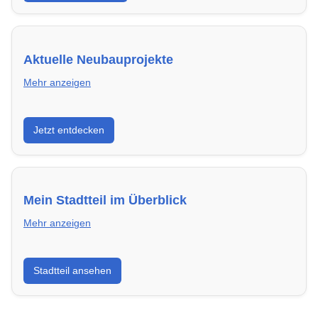
Aktuelle Neubauprojekte
Mehr anzeigen
Entdecke Neubauprojekte in Mannheim – modern,
Jetzt entdecken
energieeffizient und sofort bezugsfertig.
Mein Stadtteil im Überblick
Mehr anzeigen
Erfahre mehr über deinen Stadtteil in Mannheim:
Stadtteil ansehen
Lebensqualität, Verkehrsanbindung, Schulen,
Freizeitmöglichkeiten und Mietpreise.