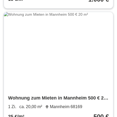
Wohnung zum Mieten in Mannheim 500 € 20
m²
1 Zi.
ca. 20,00 m²
Mannheim 68169
500 €
25 €/m²