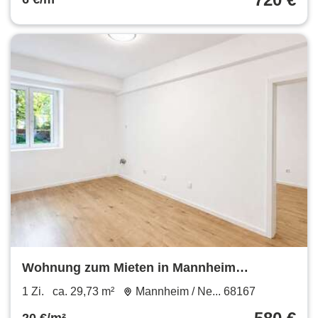
Wohnung zum Mieten in Mannheim
Neckarstadt-Ost 580 € 29.73 m²
1 Zi.
ca. 29,73 m²
Mannheim / Ne... 68167