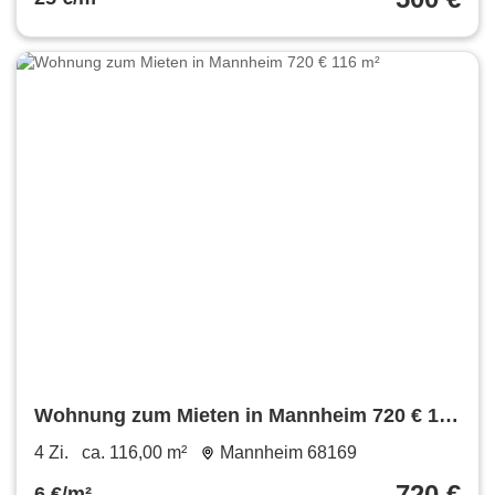
Wohnung zum Mieten in Mannheim 720 € 116
m²
4 Zi.
ca. 116,00 m²
Mannheim 68169
720 €
6 €/m²