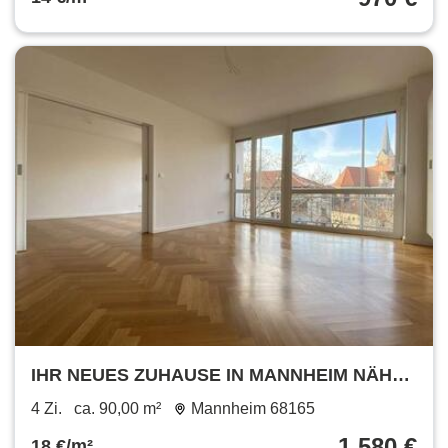
IHR NEUES ZUHAUSE IN MANNHEIM NÄHE
WASSERTURM: HOCHWERTIGE 3-ZIMMER-
4 Zi.
ca. 90,00 m²
Mannheim 68165
WOHNUNG MIT BALKON!
1.580 €
18 €/m²