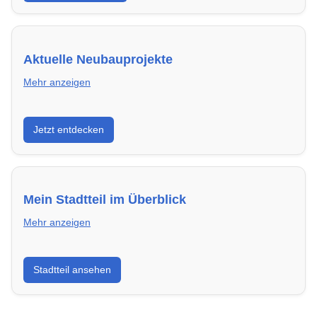
Aktuelle Neubauprojekte
Mehr anzeigen
Entdecke Neubauprojekte in Mannheim – modern,
Jetzt entdecken
energieeffizient und sofort bezugsfertig.
Mein Stadtteil im Überblick
Mehr anzeigen
Erfahre mehr über deinen Stadtteil in Mannheim:
Stadtteil ansehen
Lebensqualität, Verkehrsanbindung, Schulen,
Freizeitmöglichkeiten und Mietpreise.