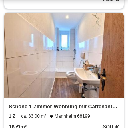
Schöne 1-Zimmer-Wohnung mit Gartenanteil
in Mannheim-Neckarau
1 Zi.
ca. 33,00 m²
Mannheim 68199
600 €
18 €/m²