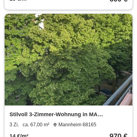
Stilvoll 3-Zimmer-Wohnung in MA
Schwetzingervorstadt
3 Zi.
ca. 67,00 m²
Mannheim 68165
970 €
14 €/m²