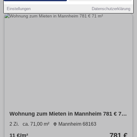
Einstellungen
Datenschutzerklärung
Wohnung zum Mieten in Mannheim 781 € 71
m²
2 Zi.
ca. 71,00 m²
Mannheim 68163
781 €
11 €/m²