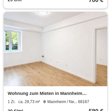
Wohnung zum Mieten in Mannheim
Neckarstadt-Ost 580 € 29.73 m²
1 Zi.
ca. 29,73 m²
Mannheim / Ne... 68167