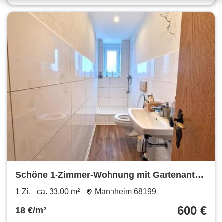
Schöne 1-Zimmer-Wohnung mit Gartenanteil
in Mannheim-Neckarau
1 Zi.
ca. 33,00 m²
Mannheim 68199
600 €
18 €/m²