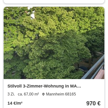
Stilvoll 3-Zimmer-Wohnung in MA
Schwetzingervorstadt
3 Zi.
ca. 67,00 m²
Mannheim 68165
970 €
14 €/m²