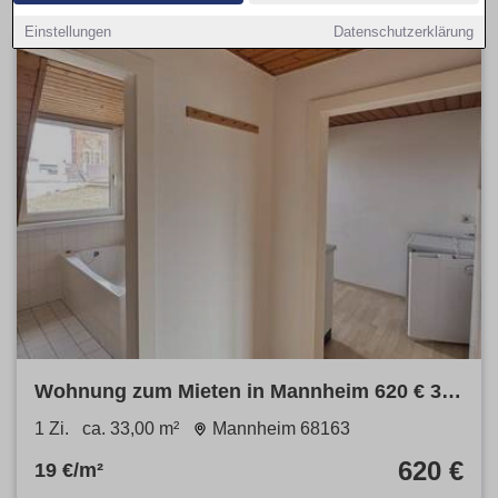
Einstellungen
Datenschutzerklärung
Wohnung zum Mieten in Mannheim 620 € 33
m²
1 Zi.
ca. 33,00 m²
Mannheim 68163
620 €
19 €/m²