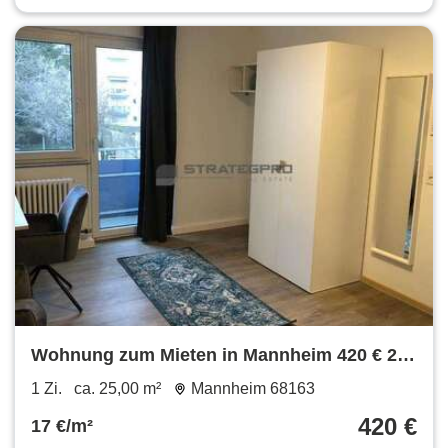
Wohnung zum Mieten in Mannheim 420 € 25
m²
1 Zi.
ca. 25,00 m²
Mannheim 68163
420 €
17 €/m²