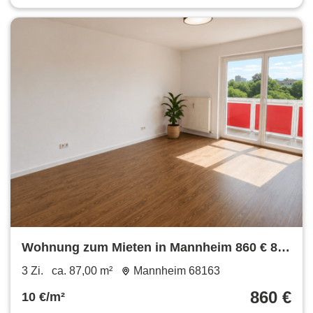
Wohnung zum Mieten in Mannheim 860 € 87
m²
3 Zi.
ca. 87,00 m²
Mannheim 68163
860 €
10 €/m²