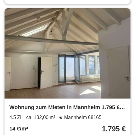
Wohnung zum Mieten in Mannheim 1.795 €
132 m²
4.5 Zi.
ca. 132,00 m²
Mannheim 68165
1.795 €
14 €/m²