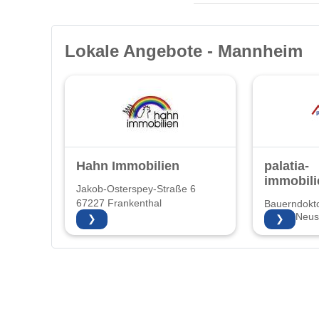
Lokale Angebote - Mannheim
Hahn Immobilien
palatia-
immobili
Jakob-Osterspey-Straße 6
67227 Frankenthal
Bauerndokto
67435 Neust
❯
❯
Weinstraße