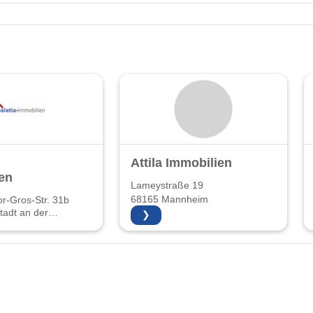
Attila Immobilien
en
Lameystraße 19
68165 Mannheim
r-Gros-Str. 31b
adt an der
❯