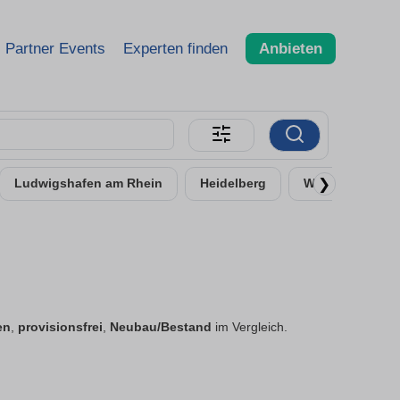
Partner Events
Experten finden
Anbieten
❯
Ludwigshafen am Rhein
Heidelberg
Worms
Ne
en
,
provisionsfrei
,
Neubau/Bestand
im Vergleich.