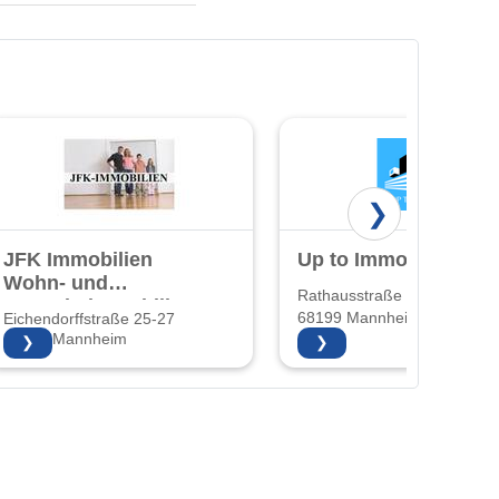
❯
JFK Immobilien
Up to Immobilien
Wohn- und
Rathausstraße 22
Gewerbeimmobilien
68199 Mannheim
Eichendorffstraße 25-27
und
68167 Mannheim
❯
❯
Hausverwaltung