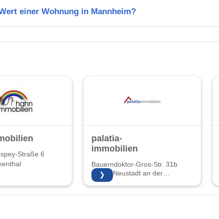
n Wert einer Wohnung in Mannheim?
mobilien
palatia-
immobilien
spey-Straße 6
kenthal
Bauerndoktor-Gros-Str. 31b
67435 Neustadt an der
❯
Weinstraße