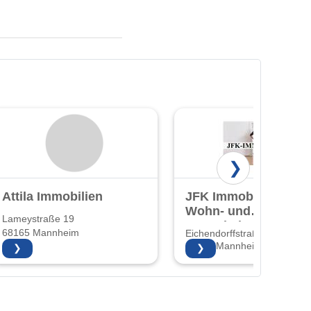
❯
Attila Immobilien
JFK Immobilien
Wohn- und
Lameystraße 19
Gewerbeimmobilien
68165 Mannheim
Eichendorffstraße 25-27
und
68167 Mannheim
❯
❯
Hausverwaltung