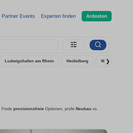
Partner Events
Experten finden
Anbieten
❯
Ludwigshafen am Rhein
Heidelberg
Worms
Ne
. Finde
provisionsfreie
Optionen, prüfe
Neubau
vs.