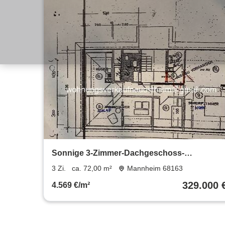
Sonnige 3-Zimmer-Dachgeschoss-
Eigentumswohnung in Neuostheim
3 Zi.
ca. 72,00 m²
Mannheim 68163
329.000 
4.569 €/m²