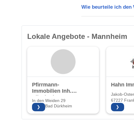
Wie beurteile ich de
Lokale Angebote - Mannheim
Pfirrmann-
Hahn Im
Immobilien Inh.
Jakob-Oster
Elisabeth
67227 Fran
In den Weiden 29
Pfirrmann
67098 Bad Dürkheim
❯
❯