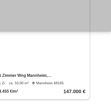
1 Zimmer Wng Mannheim,
SchwetzingerstadtOststadt
1 Zi.
ca. 33,00 m²
Mannheim 68165
147.000 €
4.455 €/m²