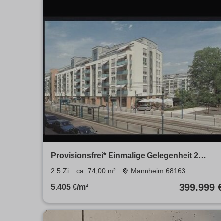
Provisionsfrei* Einmalige Gelegenheit 2
Zimmer Wohnung im Lindenhof zu Verkaufen
2.5 Zi.
ca. 74,00 m²
Mannheim 68163
im Lanzgarten Betreutes Wohnen.
399.999 
5.405 €/m²