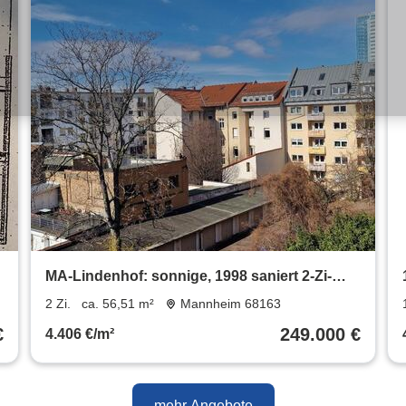
MA-Lindenhof: sonnige, 1998 saniert 2-Zi-
Wohnung mit Balkon + EBK
2 Zi.
ca. 56,51 m²
Mannheim 68163
€
249.000 €
4.406 €/m²
mehr Angebote