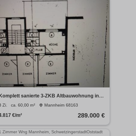
Komplett sanierte 3-ZKB Altbauwohnung in
Neuostheim
3 Zi.
ca. 60,00 m²
Mannheim 68163
289.000 €
4.817 €/m²