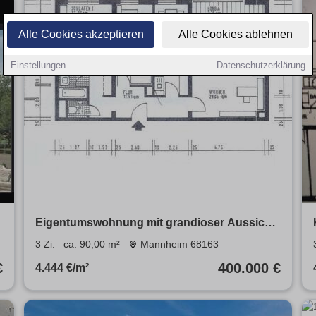
Alle Cookies akzeptieren
Alle Cookies ablehnen
Einstellungen
Datenschutzerklärung
Eigentumswohnung mit grandioser Aussicht
in Mannheims bester Lage
3 Zi.
ca. 90,00 m²
Mannheim 68163
€
400.000 €
4.444 €/m²