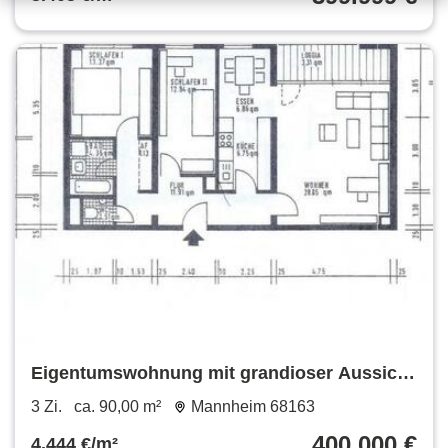
Eigentumswohnung mit grandioser Aussicht
in Mannheims bester Lage
3 Zi.
ca. 90,00 m²
Mannheim 68163
400.000 €
4.444 €/m²