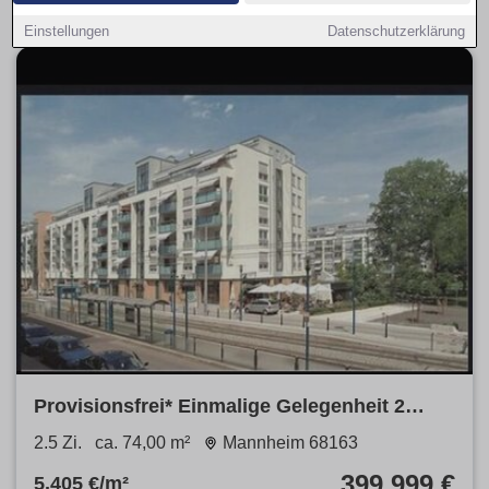
Einstellungen
Datenschutzerklärung
Provisionsfrei* Einmalige Gelegenheit 2
Zimmer Wohnung im Lindenhof zu
2.5 Zi.
ca. 74,00 m²
Mannheim 68163
Verkaufen im Lanzgarten Betreutes Wohnen.
399.999 €
5.405 €/m²