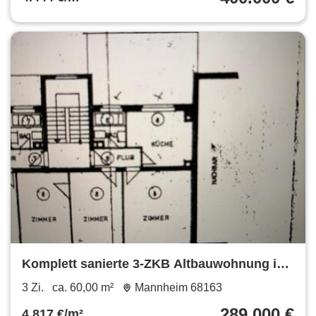
Komplett sanierte 3-ZKB Altbauwohnung in
Neuostheim
3 Zi.
ca. 60,00 m²
Mannheim 68163
289.000 €
4.817 €/m²