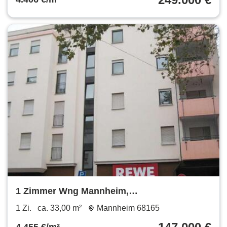
1 Zimmer Wng Mannheim,
SchwetzingerstadtOststadt
1 Zi.
ca. 33,00 m²
Mannheim 68165