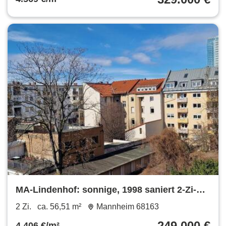
MA-Lindenhof: sonnige, 1998 saniert 2-Zi-
Wohnung mit Balkon + EBK
2 Zi.
ca. 56,51 m²
Mannheim 68163
249.000 €
4.406 €/m²