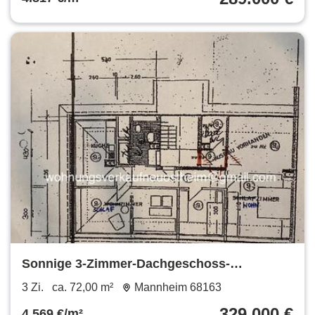
Sonnige 3-Zimmer-Dachgeschoss-
Eigentumswohnung in Neuostheim
3 Zi.
ca. 72,00 m²
Mannheim 68163
329.000 €
4.569 €/m²