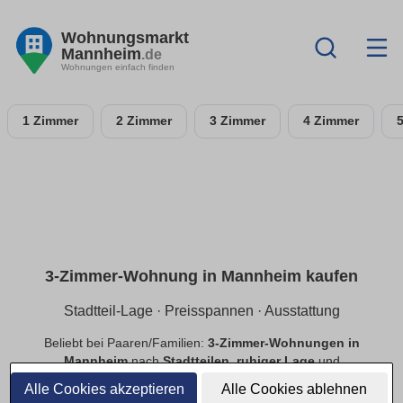
Wohnungsmarkt
Mannheim
.de
Wohnungen einfach finden
1 Zimmer
2 Zimmer
3 Zimmer
4 Zimmer
3-Zimmer-Wohnung in Mannheim kaufen
Stadtteil-Lage · Preisspannen · Ausstattung
Beliebt bei Paaren/Familien:
3-Zimmer-Wohnungen in
Mannheim
nach
Stadtteilen
,
ruhiger Lage
und
Preisspannen
. Filtere
Balkon
,
Tiefgarage
,
Aufzug
,
Alle Cookies akzeptieren
Alle Cookies ablehnen
provisionsfrei
.