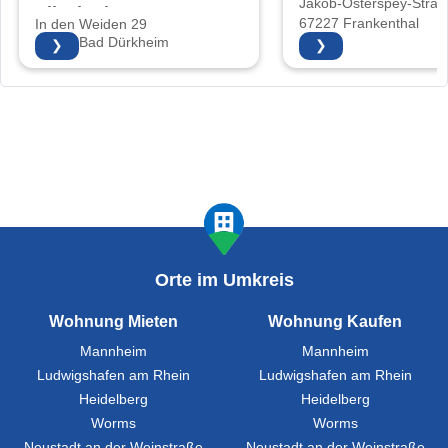
Jakob-Osterspey-Straß
Elisabeth
67227 Frankenthal
In den Weiden 29
Pfirrmann
67098 Bad Dürkheim
❯
❯
Orte im Umkreis
Wohnung Mieten
Wohnung Kaufen
Mannheim
Mannheim
Ludwigshafen am Rhein
Ludwigshafen am Rhein
Heidelberg
Heidelberg
Worms
Worms
Neustadt an der Weinstraße
Neustadt an der Weinstraße