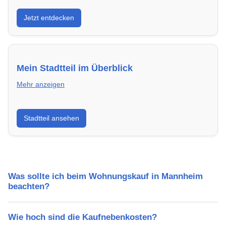
Entdecke Neubauprojekte in Mannheim – modern,
Jetzt entdecken
energieeffizient und sofort bezugsfertig.
Mein Stadtteil im Überblick
Mehr anzeigen
Erfahre mehr über deinen Stadtteil in Mannheim:
Stadtteil ansehen
Lebensqualität, Verkehrsanbindung, Schulen,
Freizeitmöglichkeiten und Mietpreise.
Was sollte ich beim Wohnungskauf in Mannheim
beachten?
Wie hoch sind die Kaufnebenkosten?