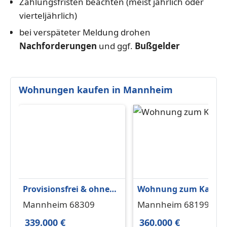
Zahlungsfristen beachten (meist jährlich oder
vierteljährlich)
bei verspäteter Meldung drohen
Nachforderungen
und ggf.
Bußgelder
Wohnungen kaufen in Mannheim
Provisionsfrei & ohne
Wohnung zum Kaufe
Erbpacht
in Mannheim 360.000 
Mannheim 68309
Mannheim 68199
103 m²
339.000 €
360.000 €