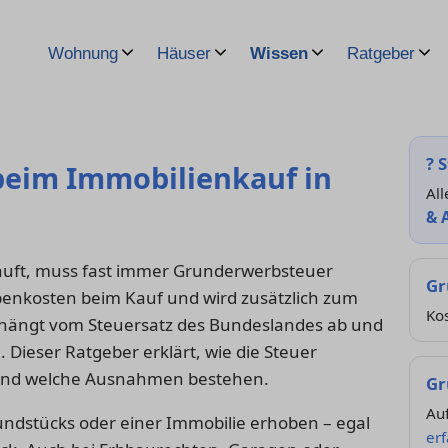
Wohnung
Häuser
Wissen
Ratgeber
?
S
eim Immobilienkauf in
All
& 
auft, muss fast immer Grunderwerbsteuer
Gr
benkosten beim Kauf und wird zusätzlich zum
Kos
hängt vom Steuersatz des Bundeslandes ab und
Dieser Ratgeber erklärt, wie die Steuer
 und welche Ausnahmen bestehen.
Gr
Au
undstücks oder einer Immobilie erhoben – egal
er