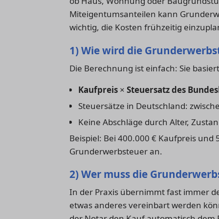
ob Haus, Wohnung oder Baugrundstüc
Miteigentumsanteilen kann Grunderwer
wichtig, die Kosten frühzeitig einzupl
1) Wie wird die Grunderwerbs
Die Berechnung ist einfach: Sie basier
Kaufpreis
×
Steuersatz des Bundes
Steuersätze in Deutschland: zwisch
Keine Abschläge durch Alter, Zusta
Beispiel: Bei 400.000 € Kaufpreis und 
Grunderwerbsteuer an.
2) Wer muss die Grunderwerb
In der Praxis übernimmt fast immer de
etwas anderes vereinbart werden kön
der Notar den Kauf automatisch dem 