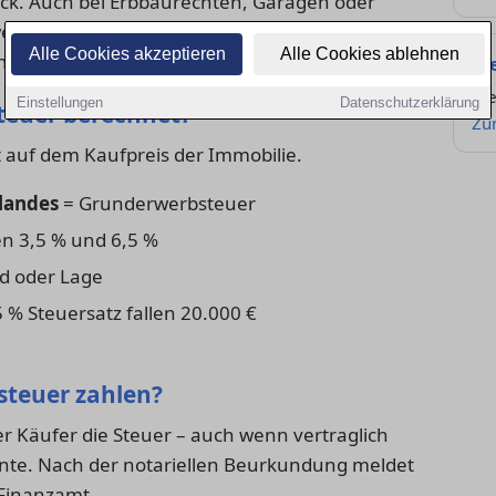
k. Auch bei Erbbaurechten, Garagen oder
bsteuer fällig werden. Für Käufer:innen ist es
Alle Cookies akzeptieren
Alle Cookies ablehnen
anen.
St
We
Einstellungen
Datenschutzerklärung
teuer berechnet?
Zu
t auf dem Kaufpreis der Immobilie.
landes
= Grunderwerbsteuer
en 3,5 % und 6,5 %
nd oder Lage
5 % Steuersatz fallen 20.000 €
steuer zahlen?
r Käufer die Steuer – auch wenn vertraglich
nte. Nach der notariellen Beurkundung meldet
Finanzamt.