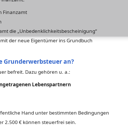
om Finanzamt
n
nzamt die „Unbedenklichkeitsbescheinigung“
damit der neue Eigentümer ins Grundbuch
ine Grunderwerbsteuer an?
r befreit. Dazu gehören u. a.:
ingetragenen Lebenspartnern
ffentliche Hand unter bestimmten Bedingungen
r 2.500 € können steuerfrei sein.