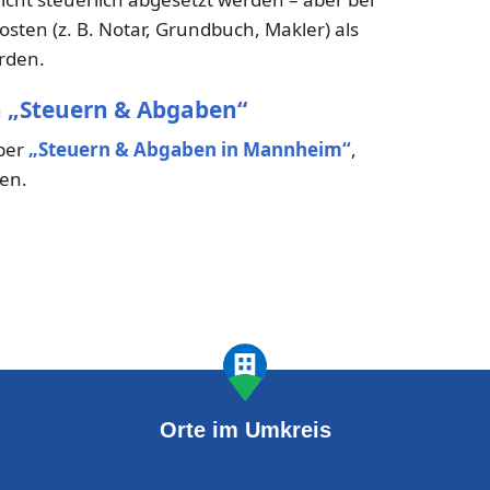
ten (z. B. Notar, Grundbuch, Makler) als
rden.
h „Steuern & Abgaben“
ber
„Steuern & Abgaben in Mannheim“
,
en.
Orte im Umkreis