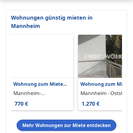
Wohnungen günstig mieten in
Mannheim
Wohnung zum Mieten
Wohnung zum Miete
in Mannheim-
in Mannheim -
Mannheim-
Mannheim - Oststadt
Feudenheim 770 € 73.5
Oststadt 1.270 € 106 m
Feudenheim 68259
68165
770 €
1.270 €
m²
Mehr Wohnungen zur Miete entdecken