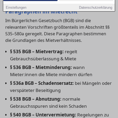
1) Übersicht der wichtigsten
Einstellungen
Datenschutzerklärung
Paragraphen im Mietrecht
Im Bürgerlichen Gesetzbuch (BGB) sind die
relevanten Vorschriften größtenteils im Abschnitt §§
535–580a geregelt. Diese Paragraphen bestimmen
die Grundlagen des Mietverhältnisses.
§ 535 BGB – Mietvertrag:
regelt
Gebrauchsüberlassung & Miete
§ 536 BGB – Mietminderung:
wann
Mieter:innen die Miete mindern dürfen
§ 536a BGB – Schadensersatz:
bei Mängeln oder
verspäteter Beseitigung
§ 538 BGB – Abnutzung:
normale
Gebrauchsspuren sind kein Schaden
§ 540 BGB – Untervermietung:
Regelungen zu