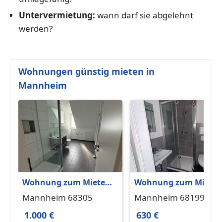
Untervermietung:
wann darf sie abgelehnt
werden?
Wohnungen günstig mieten in
Mannheim
Wohnung zum Mieten
Wohnung zum Miete
in Mannheim 1.000 € 65
in Mannheim 630 € 30
Mannheim 68305
Mannheim 68199
m²
m²
1.000 €
630 €