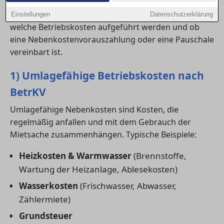
Wer eine neue
wohnung in Mannheim
anmietet,
sollte schon beim Abschluss des Mietvertrags prüfen,
Einstellungen
Datenschutzerklärung
welche Betriebskosten aufgeführt werden und ob
eine Nebenkostenvorauszahlung oder eine Pauschale
vereinbart ist.
1) Umlagefähige Betriebskosten nach
BetrKV
Umlagefähige Nebenkosten sind Kosten, die
regelmäßig anfallen und mit dem Gebrauch der
Mietsache zusammenhängen. Typische Beispiele:
Heizkosten & Warmwasser
(Brennstoffe,
Wartung der Heizanlage, Ablesekosten)
Wasserkosten
(Frischwasser, Abwasser,
Zählermiete)
Grundsteuer