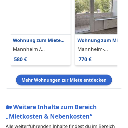
Wohnung zum Mieten
Wohnung zum Miete
in Mannheim
in Mannheim-
Mannheim /
Mannheim-
Neckarstadt-Ost 580 €
Feudenheim 770 € 73.
Neckarstadt-Ost 68167
Feudenheim 68259
580 €
770 €
29.73 m²
m²
Mehr Wohnungen zur Miete entdecken
🏡
Weitere Inhalte zum Bereich
„Mietkosten & Nebenkosten“
Alle weiterführenden Inhalte findest du im Bereich