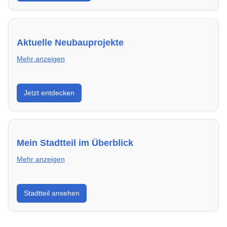
Aktuelle Neubauprojekte
Mehr anzeigen
Entdecke Neubauprojekte in Mannheim – modern,
Jetzt entdecken
energieeffizient und sofort bezugsfertig.
Mein Stadtteil im Überblick
Mehr anzeigen
Erfahre mehr über deinen Stadtteil in Mannheim:
Stadtteil ansehen
Lebensqualität, Verkehrsanbindung, Schulen,
Freizeitmöglichkeiten und Mietpreise.