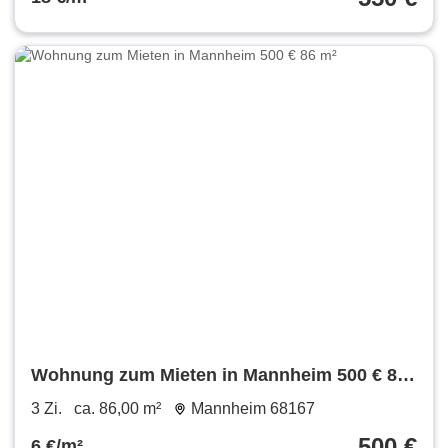
Wohnung zum Mieten in Mannheim 500 € 86
m²
3 Zi.
ca. 86,00 m²
Mannheim 68167
500 €
6 €/m²