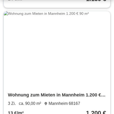
Wohnung zum Mieten in Mannheim 1.200 €
90 m²
3 Zi.
ca. 90,00 m²
Mannheim 68167
1.200 €
13 €/m²