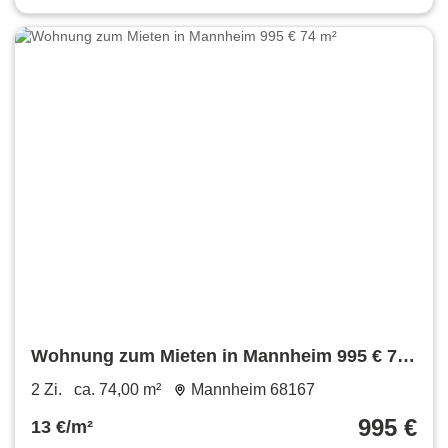
Wohnung zum Mieten in Mannheim 995 € 74
m²
2 Zi.
ca. 74,00 m²
Mannheim 68167
995 €
13 €/m²