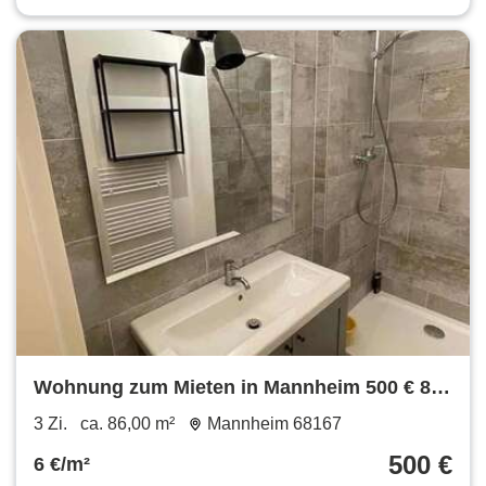
Wohnung zum Mieten in Mannheim 500 € 86
m²
3 Zi.
ca. 86,00 m²
Mannheim 68167
500 €
6 €/m²