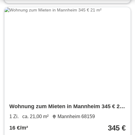
Wohnung zum Mieten in Mannheim 345 € 21
m²
1 Zi.
ca. 21,00 m²
Mannheim 68159
345 €
16 €/m²