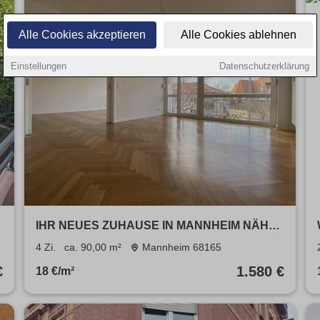
Alle Cookies akzeptieren
Alle Cookies ablehnen
Einstellungen
Datenschutzerklärung
IHR NEUES ZUHAUSE IN MANNHEIM NÄHE
WASSERTURM: HOCHWERTIGE 3-ZIMMER-
4 Zi.
ca. 90,00 m²
Mannheim 68165
WOHNUNG MIT BALKON!
€
1.580 €
18 €/m²