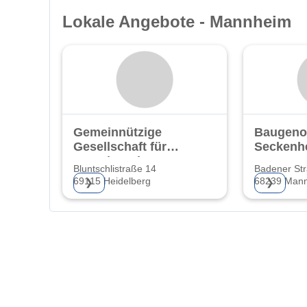
Lokale Angebote - Mannheim
Gemeinnützige
Baugeno
Gesellschaft für
Seckenh
Grund- und
Bluntschlistraße 14
Badener St
69115 Heidelberg
68239 Man
❯
❯