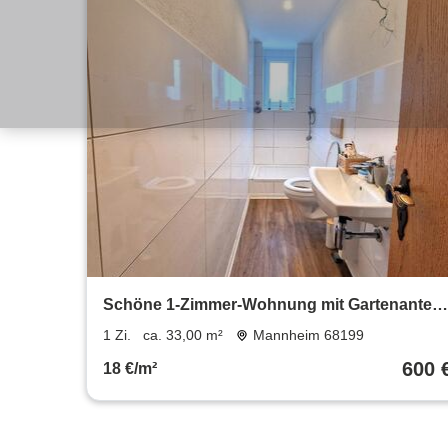
Schöne 1-Zimmer-Wohnung mit Gartenanteil
in Mannheim-Neckarau
1 Zi.
ca. 33,00 m²
Mannheim 68199
600 
18 €/m²