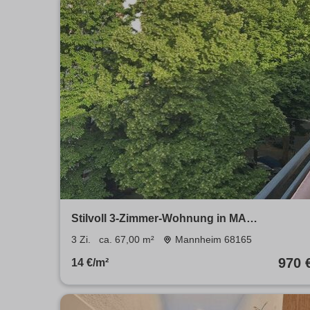
Stilvoll 3-Zimmer-Wohnung in MA
Schwetzingervorstadt
3 Zi.
ca. 67,00 m²
Mannheim 68165
970 
14 €/m²