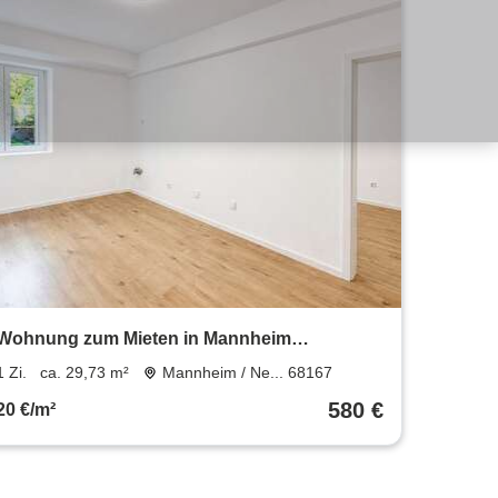
Wohnung zum Mieten in Mannheim
Neckarstadt-Ost 580 € 29.73 m²
1 Zi.
ca. 29,73 m²
Mannheim / Ne... 68167
580 €
20 €/m²