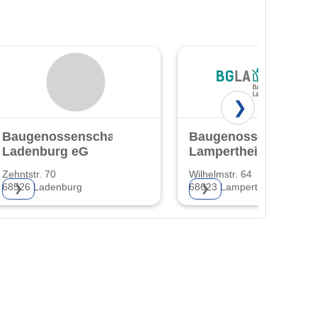
❯
Baugenossenschaft
Baugenossenschaft
Ladenburg eG
Lampertheim eG
Zehntstr. 70
Wilhelmstr. 64
68526 Ladenburg
68623 Lampertheim
❯
❯