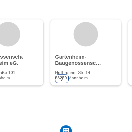
ssenschaft
Gartenheim-
eim eG.
Baugenossenschaft
eG
raße 101
Heilbronner Str. 14
nheim
68259 Mannheim
❯