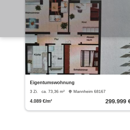
Eigentumswohnung
3 Zi.
ca. 73,36 m²
Mannheim 68167
299.999 
4.089 €/m²