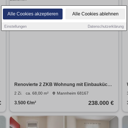
Alle Cookies akzeptieren
Alle Cookies ablehnen
Einstellungen
Datenschutzerklärung
Renovierte 2 ZKB Wohnung mit Einbauküche
und 2 Balkonen
2 Zi.
ca. 68,00 m²
Mannheim 68167
€
238.000 €
3.500 €/m²