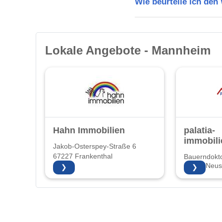
Wie beurteile ich de
Lokale Angebote - Mannheim
Hahn Immobilien
palatia-
immobili
Jakob-Osterspey-Straße 6
67227 Frankenthal
Bauerndokto
67435 Neust
❯
❯
Weinstraße