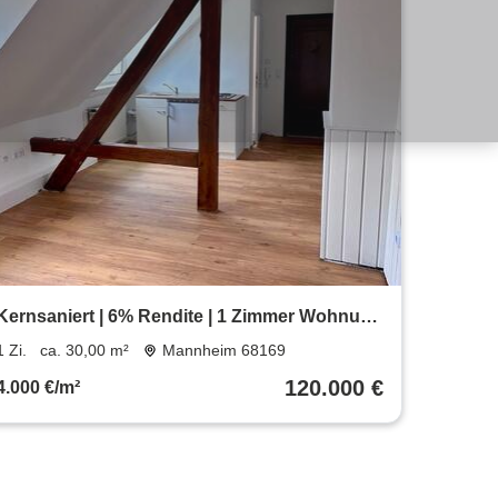
Kernsaniert | 6% Rendite | 1 Zimmer Wohnung
Neckarstadt Mannheim
1 Zi.
ca. 30,00 m²
Mannheim 68169
120.000 €
4.000 €/m²