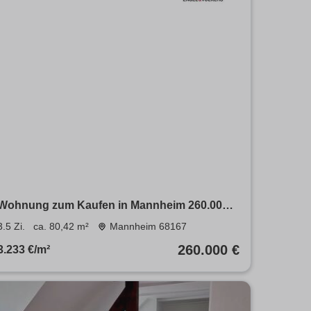
Wohnung zum Kaufen in Mannheim 260.000 €
80.42 m²
3.5 Zi.
ca. 80,42 m²
Mannheim 68167
260.000 €
3.233 €/m²