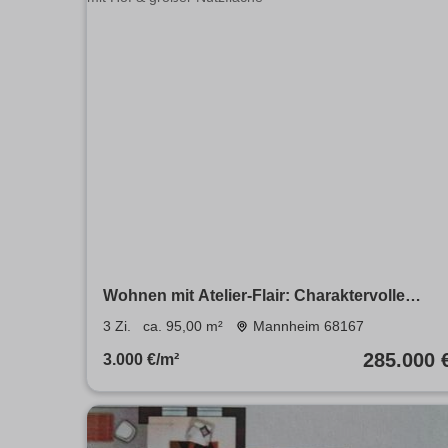
Wohnen mit Atelier-Flair: Charaktervolle
Altbau-Einheit mit Hof & großer Nutzfläche
3 Zi.
ca. 95,00 m²
Mannheim 68167
285.000 
3.000 €/m²