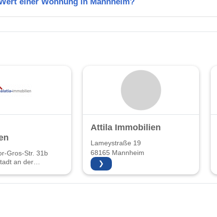
n Wert einer Wohnung in Mannheim?
Attila Immobilien
en
Lameystraße 19
68165 Mannheim
r-Gros-Str. 31b
adt an der
❯