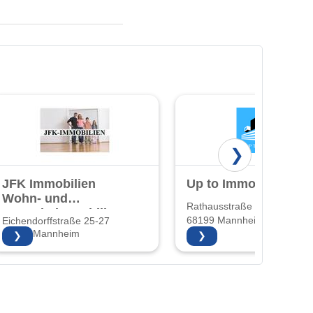
❯
JFK Immobilien
Up to Immobilien
Wohn- und
Rathausstraße 22
Gewerbeimmobilien
68199 Mannheim
Eichendorffstraße 25-27
und
68167 Mannheim
❯
❯
Hausverwaltung