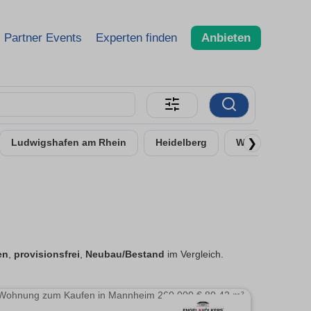
Partner Events
Experten finden
Anbieten
❯
Ludwigshafen am Rhein
Heidelberg
Worms
Ne
en
,
provisionsfrei
,
Neubau/Bestand
im Vergleich.