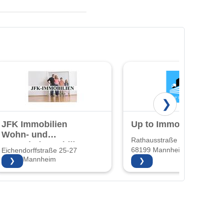
❯
JFK Immobilien
Up to Immobilien
Wohn- und
Rathausstraße 22
Gewerbeimmobilien
68199 Mannheim
Eichendorffstraße 25-27
und
68167 Mannheim
❯
❯
Hausverwaltung