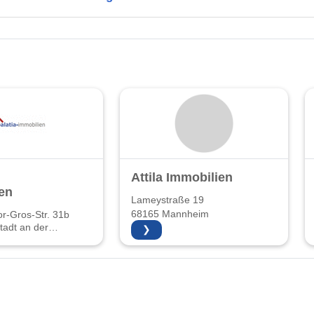
Attila Immobilien
en
Lameystraße 19
68165 Mannheim
r-Gros-Str. 31b
adt an der
❯