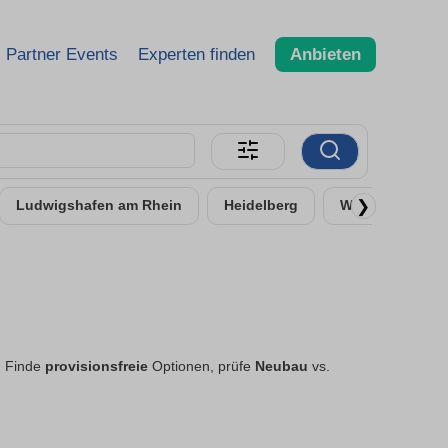
Partner Events
Experten finden
Anbieten
❯
Ludwigshafen am Rhein
Heidelberg
Worms
Ne
. Finde
provisionsfreie
Optionen, prüfe
Neubau
vs.