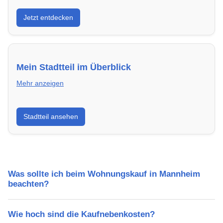
Entdecke Neubauprojekte in Mannheim – modern,
Jetzt entdecken
energieeffizient und sofort bezugsfertig.
Mein Stadtteil im Überblick
Mehr anzeigen
Erfahre mehr über deinen Stadtteil in Mannheim:
Stadtteil ansehen
Lebensqualität, Verkehrsanbindung, Schulen,
Freizeitmöglichkeiten und Mietpreise.
Was sollte ich beim Wohnungskauf in Mannheim
beachten?
Wie hoch sind die Kaufnebenkosten?