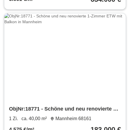
ObjNr:18771 - Schöne und neu renovierte 1-
Zimmer ETW mit Balkon in Mannheim
1 Zi.
ca. 40,00 m²
Mannheim 68161
183.000 €
4.575 €/m²