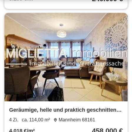
Geräumige, helle und praktich geschnitten
Wohnung
4 Zi.
ca. 114,00 m²
Mannheim 68161
458.000 €
4.018 €/m²