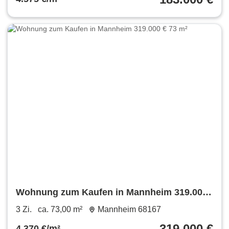
Wohnung zum Kaufen in Mannheim 319.000
€ 73 m²
3 Zi.
ca. 73,00 m²
Mannheim 68167
319.000 €
4.370 €/m²