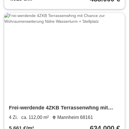
Frei-werdende 4ZKB Terrassenwhng mit
Chance zur Wohraumerweiterung Nähe
4 Zi.
ca. 112,00 m²
Mannheim 68161
Wasserturm + Stellplatz
634.000 €
5.661 €/m²