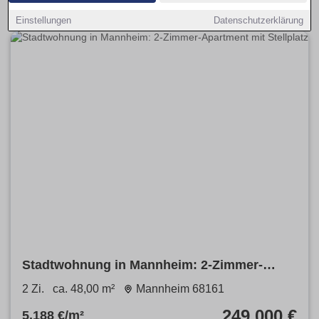
Einstellungen
Datenschutzerklärung
Stadtwohnung in Mannheim: 2-Zimmer-
Apartment mit Stellplatz
2 Zi.
ca. 48,00 m²
Mannheim 68161
249.000 €
5.188 €/m²