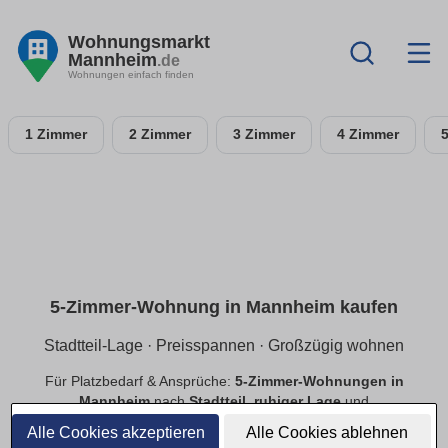
Wohnungsmarkt
Mannheim
.de
Wohnungen einfach finden
1 Zimmer
2 Zimmer
3 Zimmer
4 Zimmer
5-Zimmer-Wohnung in Mannheim kaufen
Stadtteil-Lage · Preisspannen · Großzügig wohnen
Für Platzbedarf & Ansprüche:
5-Zimmer-Wohnungen in
Mannheim
nach
Stadtteil
,
ruhiger Lage
und
Preisspannen
. Finde
provisionsfreie
Angebote mit
Alle Cookies akzeptieren
Alle Cookies ablehnen
passender Ausstattung.