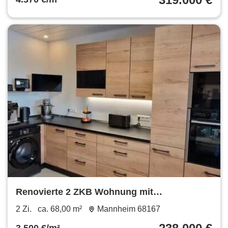
Renovierte 2 ZKB Wohnung mit
Einbauküche und 2 Balkonen
2 Zi.
ca. 68,00 m²
Mannheim 68167