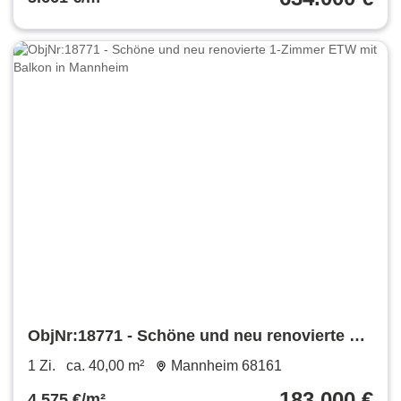
ObjNr:18771 - Schöne und neu renovierte 1-
Zimmer ETW mit Balkon in Mannheim
1 Zi.
ca. 40,00 m²
Mannheim 68161
183.000 €
4.575 €/m²