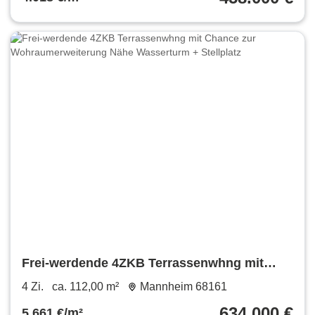
Frei-werdende 4ZKB Terrassenwhng mit
Chance zur Wohraumerweiterung Nähe
4 Zi.
ca. 112,00 m²
Mannheim 68161
Wasserturm + Stellplatz
634.000 €
5.661 €/m²