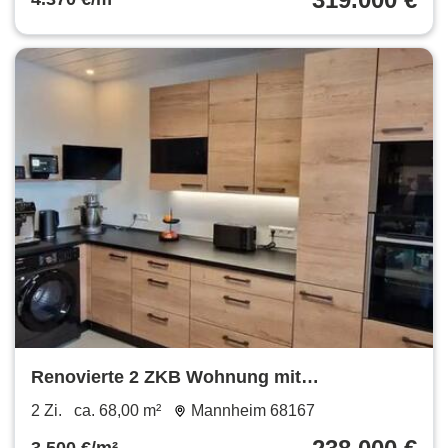
Renovierte 2 ZKB Wohnung mit
Einbauküche und 2 Balkonen
2 Zi.
ca. 68,00 m²
Mannheim 68167