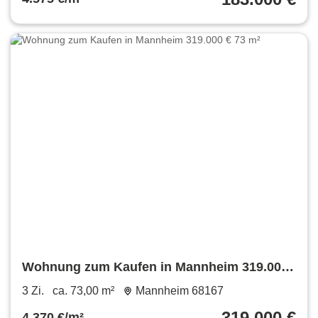
Wohnung zum Kaufen in Mannheim 319.000
€ 73 m²
3 Zi.
ca. 73,00 m²
Mannheim 68167
319.000 €
4.370 €/m²