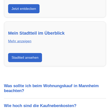
Entdecke Neubauprojekte in Mannheim – modern,
Jetzt entdecken
energieeffizient und sofort bezugsfertig.
Mein Stadtteil im Überblick
Mehr anzeigen
Erfahre mehr über deinen Stadtteil in Mannheim:
Stadtteil ansehen
Lebensqualität, Verkehrsanbindung, Schulen,
Freizeitmöglichkeiten und Mietpreise.
Was sollte ich beim Wohnungskauf in Mannheim
beachten?
Wie hoch sind die Kaufnebenkosten?