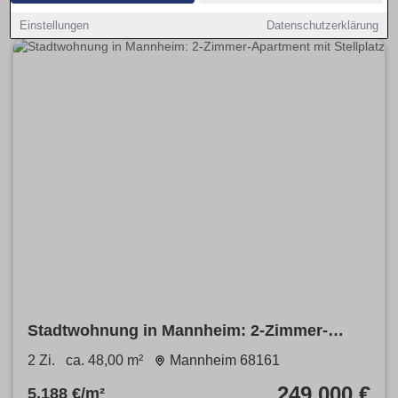
Einstellungen
Datenschutzerklärung
Stadtwohnung in Mannheim: 2-Zimmer-
Apartment mit Stellplatz
2 Zi.
ca. 48,00 m²
Mannheim 68161
249.000 €
5.188 €/m²