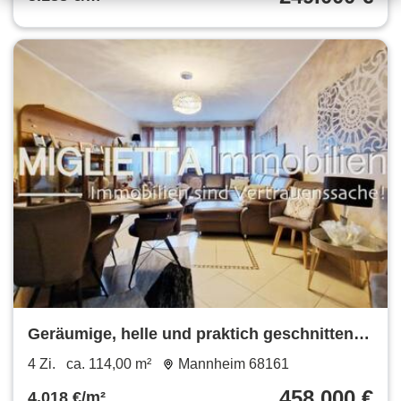
Geräumige, helle und praktich geschnitten
Wohnung
4 Zi.
ca. 114,00 m²
Mannheim 68161
458.000 €
4.018 €/m²