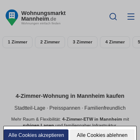
Wohnungsmarkt
Mannheim
.de
Wohnungen einfach finden
1 Zimmer
2 Zimmer
3 Zimmer
4 Zimmer
4-Zimmer-Wohnung in Mannheim kaufen
Stadtteil-Lage · Preisspannen · Familienfreundlich
Mehr Raum & Flexibilität:
4-Zimmer-ETW in Mannheim
mit
ruhigen Lagen
und familiennaher Infrastruktur.
Preisspannen
,
provisionsfrei
,
Neubau/Bestand
im
Alle Cookies akzeptieren
Alle Cookies ablehnen
Vergleich.