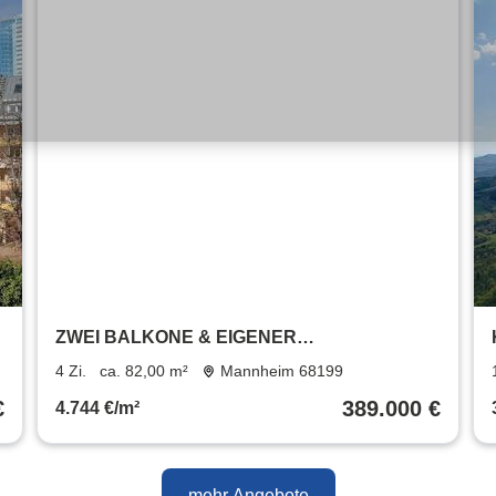
ZWEI BALKONE & EIGENER
GARTENANTEIL
4 Zi.
ca. 82,00 m²
Mannheim 68199
€
389.000 €
4.744 €/m²
mehr Angebote