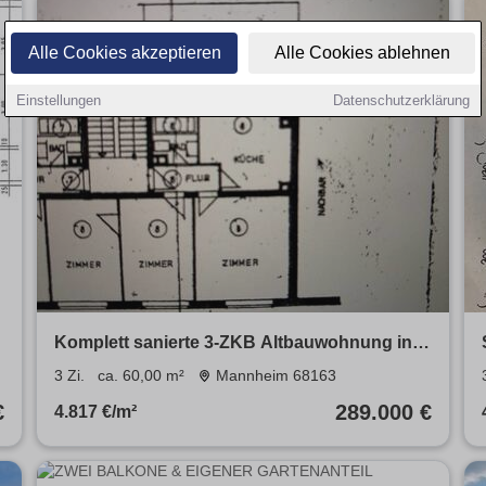
Alle Cookies akzeptieren
Alle Cookies ablehnen
Einstellungen
Datenschutzerklärung
Komplett sanierte 3-ZKB Altbauwohnung in
Neuostheim
3 Zi.
ca. 60,00 m²
Mannheim 68163
€
289.000 €
4.817 €/m²