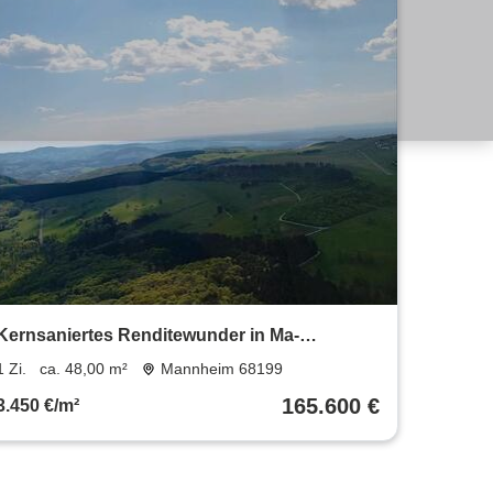
Kernsaniertes Renditewunder in Ma-
Neckarau-Erstbezug,EBK&Terrasse
1 Zi.
ca. 48,00 m²
Mannheim 68199
165.600 €
3.450 €/m²