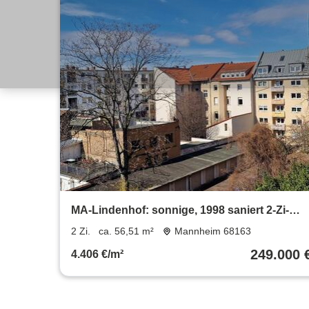
MA-Lindenhof: sonnige, 1998 saniert 2-Zi-
Wohnung mit Balkon + EBK
2 Zi.
ca. 56,51 m²
Mannheim 68163
249.000 
4.406 €/m²