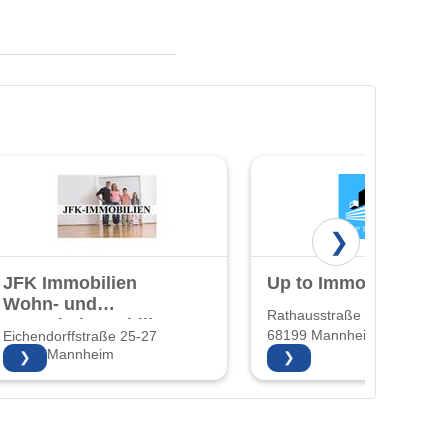
❯
JFK Immobilien
Up to Immobilien
Wohn- und
Rathausstraße 22
Gewerbeimmobilien
68199 Mannheim
Eichendorffstraße 25-27
und
68167 Mannheim
❯
❯
Hausverwaltung