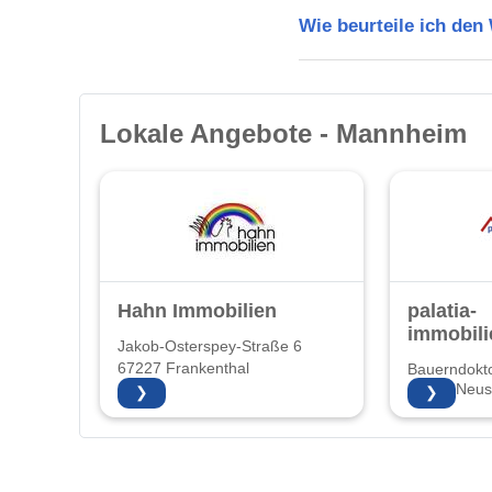
Wie beurteile ich de
Lokale Angebote - Mannheim
Hahn Immobilien
palatia-
immobili
Jakob-Osterspey-Straße 6
67227 Frankenthal
Bauerndokto
67435 Neust
❯
❯
Weinstraße