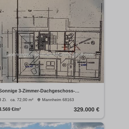
Sonnige 3-Zimmer-Dachgeschoss-
Eigentumswohnung in Neuostheim
3 Zi.
ca. 72,00 m²
Mannheim 68163
329.000 €
4.569 €/m²