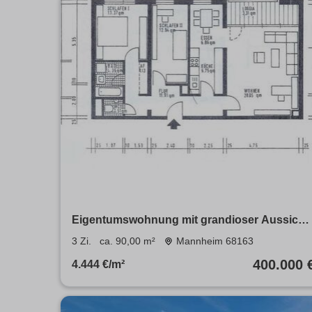
Eigentumswohnung mit grandioser Aussicht
in Mannheims bester Lage
3 Zi.
ca. 90,00 m²
Mannheim 68163
400.000 
4.444 €/m²