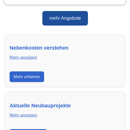
mehr Angebote
Nebenkosten verstehen
Mehr anzeigen
Erfahre, welche Nebenkosten rechtmäßig sind und
Mehr erfahren
wie du deine monatliche Belastung optimieren
kannst.
Aktuelle Neubauprojekte
Mehr anzeigen
Entdecke Neubauprojekte in Mannheim – modern,