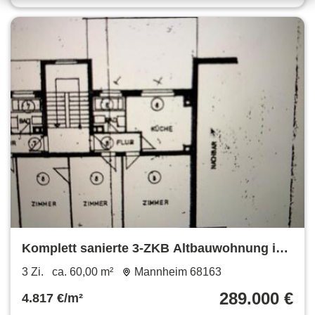
Komplett sanierte 3-ZKB Altbauwohnung in
Neuostheim
3 Zi.
ca. 60,00 m²
Mannheim 68163
289.000 €
4.817 €/m²