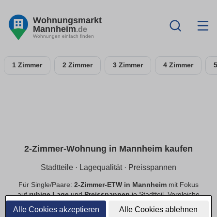
Wohnungsmarkt
Mannheim
.de
Wohnungen einfach finden
1 Zimmer
2 Zimmer
3 Zimmer
4 Zimmer
2-Zimmer-Wohnung in Mannheim kaufen
Stadtteile · Lagequalität · Preisspannen
Für Single/Paare:
2-Zimmer-ETW in Mannheim
mit Fokus
auf
ruhige Lage
und
Preisspannen
je Stadtteil. Vergleiche
Neubau
und
Bestand
, priorisiere
provisionsfrei
.
Alle Cookies akzeptieren
Alle Cookies ablehnen