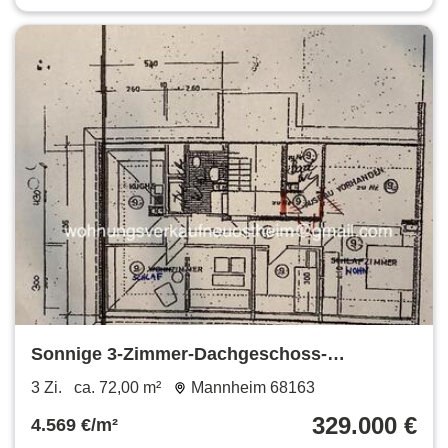
Sonnige 3-Zimmer-Dachgeschoss-
Eigentumswohnung in Neuostheim
3 Zi.
ca. 72,00 m²
Mannheim 68163
329.000 €
4.569 €/m²