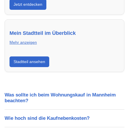
Jetzt entdecken
energieeffizient und sofort bezugsfertig.
Mein Stadtteil im Überblick
Mehr anzeigen
Erfahre mehr über deinen Stadtteil in Mannheim:
Stadtteil ansehen
Lebensqualität, Verkehrsanbindung, Schulen,
Freizeitmöglichkeiten und Mietpreise.
Was sollte ich beim Wohnungskauf in Mannheim
beachten?
Wie hoch sind die Kaufnebenkosten?