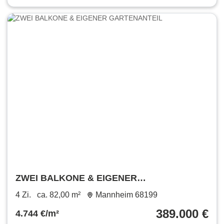
ZWEI BALKONE & EIGENER
GARTENANTEIL
4 Zi.
ca. 82,00 m²
Mannheim 68199
389.000 €
4.744 €/m²