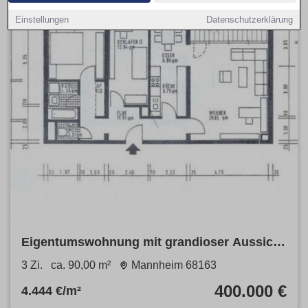
Einstellungen
Datenschutzerklärung
Eigentumswohnung mit grandioser Aussicht
in Mannheims bester Lage
3 Zi.
ca. 90,00 m²
Mannheim 68163
400.000 €
4.444 €/m²