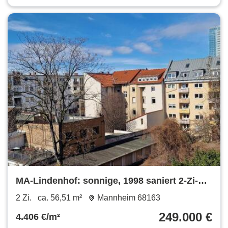
MA-Lindenhof: sonnige, 1998 saniert 2-Zi-
Wohnung mit Balkon + EBK
2 Zi.
ca. 56,51 m²
Mannheim 68163
249.000 €
4.406 €/m²