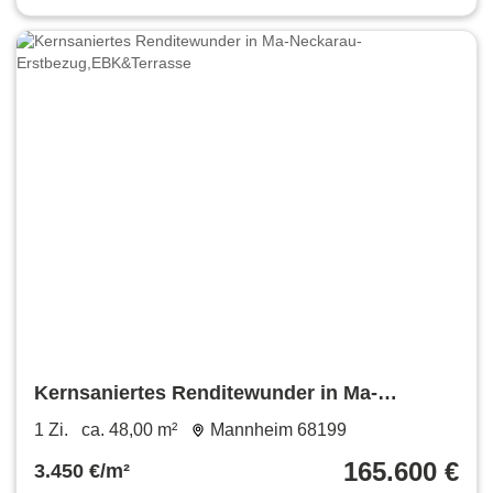
Kernsaniertes Renditewunder in Ma-
Neckarau-Erstbezug,EBK&Terrasse
1 Zi.
ca. 48,00 m²
Mannheim 68199
165.600 €
3.450 €/m²