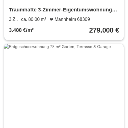
Traumhafte 3-Zimmer-Eigentumswohnung
am Waldrand
3 Zi.
ca. 80,00 m²
Mannheim 68309
279.000 €
3.488 €/m²