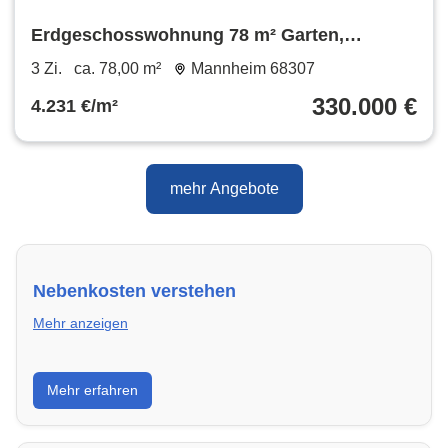
Erdgeschosswohnung 78 m² Garten,
Terrasse & Garage
3 Zi.
ca. 78,00 m²
Mannheim 68307
330.000 €
4.231 €/m²
mehr Angebote
Nebenkosten verstehen
Mehr anzeigen
Erfahre, welche Nebenkosten rechtmäßig sind und
Mehr erfahren
wie du deine monatliche Belastung optimieren
kannst.