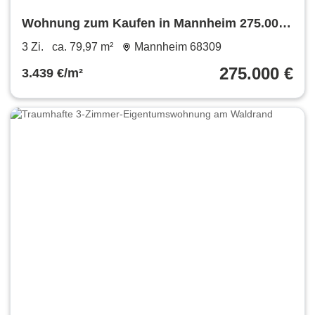
Wohnung zum Kaufen in Mannheim 275.000
€ 79.97 m²
3 Zi.
ca. 79,97 m²
Mannheim 68309
275.000 €
3.439 €/m²