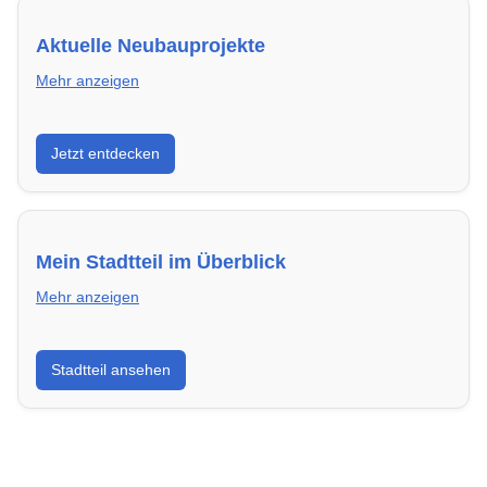
Aktuelle Neubauprojekte
Mehr anzeigen
Entdecke Neubauprojekte in Mannheim – modern,
Jetzt entdecken
energieeffizient und sofort bezugsfertig.
Mein Stadtteil im Überblick
Mehr anzeigen
Erfahre mehr über deinen Stadtteil in Mannheim:
Stadtteil ansehen
Lebensqualität, Verkehrsanbindung, Schulen,
Freizeitmöglichkeiten und Mietpreise.