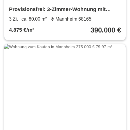
Provisionsfrei: 3-Zimmer-Wohnung mit
großer Terrasse
3 Zi.
ca. 80,00 m²
Mannheim 68165
390.000 €
4.875 €/m²