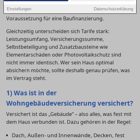
oder Hagel. In in Mannheim verlangen viele Banken
Einstellungen
Datenschutzerklärung
eine Wohngebäudeversicherung sogar als
Voraussetzung für eine Baufinanzierung.
Gleichzeitig unterscheiden sich Tarife stark:
Leistungsumfang, Versicherungssumme,
Selbstbeteiligung und Zusatzbausteine wie
Elementarschäden oder Photovoltaikschutz sind
nicht immer identisch. Wer sein Haus optimal
absichern möchte, sollte deshalb genau prüfen, was
im Vertrag steht.
1) Was ist in der
Wohngebäudeversicherung versichert?
Versichert ist das „Gebäude“ – also alles, was fest mit
dem Haus verbunden ist. Dazu gehören in der Regel:
Dach, Außen- und Innenwände, Decken, fest