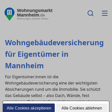
Wohnungsmarkt
Mannheim
.de
Wohnungen einfach finden
Wohngebäudeversicherung
für Eigentümer in
Mannheim
Für Eigentümer:innen ist die
Wohngebäudeversicherung eine der wichtigsten
Absicherungen rund um die Immobilie. Sie schützt
das Gebäude selbst – also Dach, Wände, fest
eingebaute Teile und oft auch Nebengebäude – vor
typischen Risiken wie Feuer, Leitungswasser, Sturm
Alle Cookies akzeptieren
Alle Cookies ablehnen