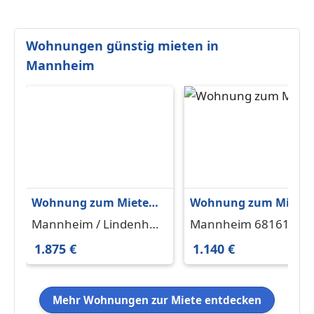
Wohnungen günstig mieten in
Mannheim
Wohnung zum Mieten
Wohnung zum Miete
in Mannheim
in Mannheim 1.140 € 
Mannheim / Lindenhof
Mannheim 68161
Lindenhof 1.875 € 125
m²
68163
1.875 €
1.140 €
m²
Mehr Wohnungen zur Miete entdecken