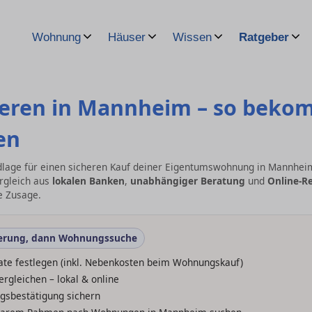
Wohnung
Häuser
Wissen
Ratgeber
eren in Mannheim – so beko
en
ndlage für einen sicheren Kauf deiner Eigentumswohnung in Mannhei
rgleich aus
lokalen Banken
,
unabhängiger Beratung
und
Online-R
e Zusage.
ierung, dann Wohnungssuche
ate festlegen (inkl. Nebenkosten beim Wohnungskauf)
rgleichen – lokal & online
gsbestätigung sichern