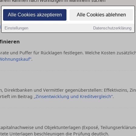
klarem Rahmen nach Wohnungen in Mannheim suchen
Alle Cookies akzeptieren
Alle Cookies ablehnen
nzierungszusage für die Wohnung
Einstellungen
Datenschutzerklärung
finieren
ate und Puffer für Rücklagen festlegen. Welche Kosten zusätzlich
Wohnungskauf“
.
 Direktbanken und Vermittler gegenüberstellen: Effektivzins, Zi
rtieft im Beitrag
„Zinsentwicklung und Kreditvergleich“
.
italnachweise und Objektunterlagen (Exposé, Teilungserklärung
tete Unterlagen beschleunigen die Prüfung deutlich.