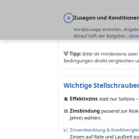
Zusagen und Konditionen
4
Vorabzusage einholen, Angebot
Ablauf hilft der Ratgeber
„Abla
💡
Tipp:
Bitte dir mindestens zwei 
Bedingungen direkt vergleichen u
Wichtige Stellschrauben
💲
Effektivzins
statt nur Sollzins 
📅
Zinsbindung
passend zur Risi
Jahre) wählen.
📈
Zinsentwicklung & Kreditvergle
Zinsen auf Rate und Laufzeit a