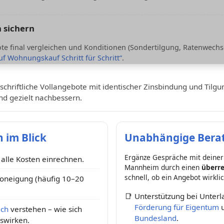
 sichern
e final vergleichen und Konditionen (Sondertilgung, Ratenwechse
uf Wohnungskauf Schritt für Schritt“
.
schriftliche Vollangebote mit identischer Zinsbindung und Tilg
nd gezielt nachbessern.
 im Blick
Unabhängige Berat
Ergänze Gespräche mit deiner
– alle Kosten einrechnen.
Mannheim durch einen
überre
schnell, ob ein Angebot wirklic
koneigung (häufig 10–20
📑
Unterstützung bei Unter
Förderung für Eigentum
ich
verstehen – wie sich
Bundesland
.
uswirken.