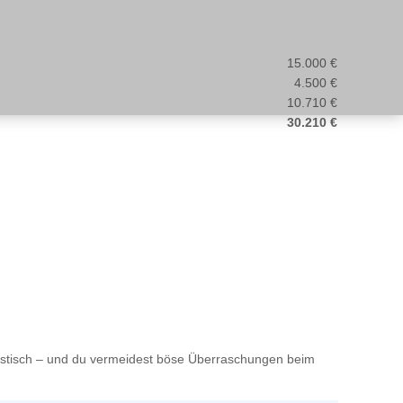
15.000 €
4.500 €
10.710 €
30.210 €
alistisch – und du vermeidest böse Überraschungen beim