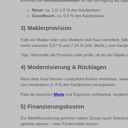
kommen die
Grundbuchkosten
für die Eintragung als Eig
Notar:
ca. 1,0–1,5 % des Kaufpreises
Grundbuch:
ca. 0,5 % des Kaufpreises
3) Maklerprovision
Falls ein Makler oder eine Maklerin den Kauf vermittelt, fäll
meist zwischen 3,57 % und 7,14 % (inkl. MwSt.) vom Kaufpr
Tipp: Verhandle die Provision oder prüfe, ob du ein Objek
4) Modernisierung & Rücklagen
Nach dem Kauf können zusätzliche Kosten entstehen, etwa 
von mindestens 2–3 % des Kaufpreises einzuplanen.
Falls du zwischen
Miete
und Eigentum schwankst, vergleic
5) Finanzierungskosten
Zur Bankfinanzierung gehören neben Zinsen auch Gebühren
spürbar sparen – oder Fördermittel nutzen.