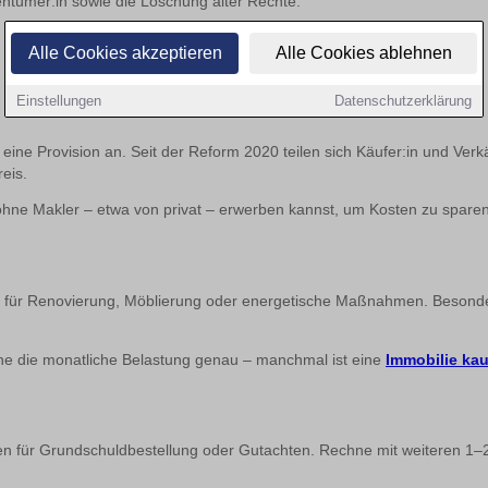
entümer:in sowie die Löschung alter Rechte.
Alle Cookies akzeptieren
Alle Cookies ablehnen
Einstellungen
Datenschutzerklärung
t eine Provision an. Seit der Reform 2020 teilen sich Käufer:in und Verkä
eis.
t ohne Makler – etwa von privat – erwerben kannst, um Kosten zu sparen
für Renovierung, Möblierung oder energetische Maßnahmen. Besonders 
he die monatliche Belastung genau – manchmal ist eine
Immobilie ka
 für Grundschuldbestellung oder Gutachten. Rechne mit weiteren 1–2 