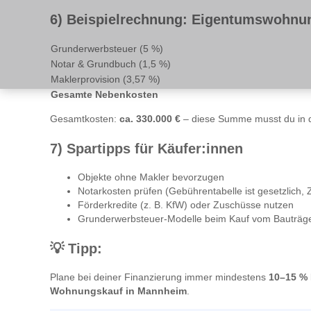
6) Beispielrechnung: Eigentumswohnun
Grunderwerbsteuer (5 %)
Notar & Grundbuch (1,5 %)
Maklerprovision (3,57 %)
Gesamte Nebenkosten
Gesamtkosten:
ca. 330.000 €
– diese Summe musst du in d
7) Spartipps für Käufer:innen
Objekte ohne Makler bevorzugen
Notarkosten prüfen (Gebührentabelle ist gesetzlich,
Förderkredite (z. B. KfW) oder Zuschüsse nutzen
Grunderwerbsteuer-Modelle beim Kauf vom Bauträge
💡
Tipp:
Plane bei deiner Finanzierung immer mindestens
10–15 %
Wohnungskauf in Mannheim
.