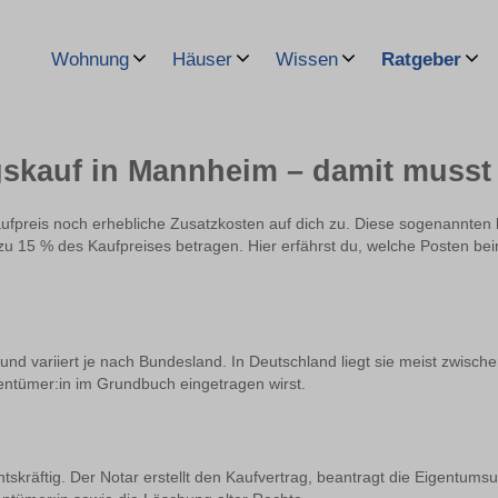
Wohnung
Häuser
Wissen
Ratgeber
kauf in Mannheim – damit musst
preis noch erhebliche Zusatzkosten auf dich zu. Diese sogenannten
zu 15 % des Kaufpreises betragen. Hier erfährst du, welche Posten be
 und variiert je nach Bundesland. In Deutschland liegt sie meist zwisch
entümer:in im Grundbuch eingetragen wirst.
htskräftig. Der Notar erstellt den Kaufvertrag, beantragt die Eigentum