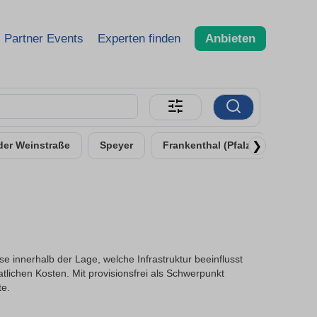
Partner Events
Experten finden
Anbieten
❯
der Weinstraße
Speyer
Frankenthal (Pfalz)
Weinh
 innerhalb der Lage, welche Infrastruktur beeinflusst
lichen Kosten. Mit provisionsfrei als Schwerpunkt
te.