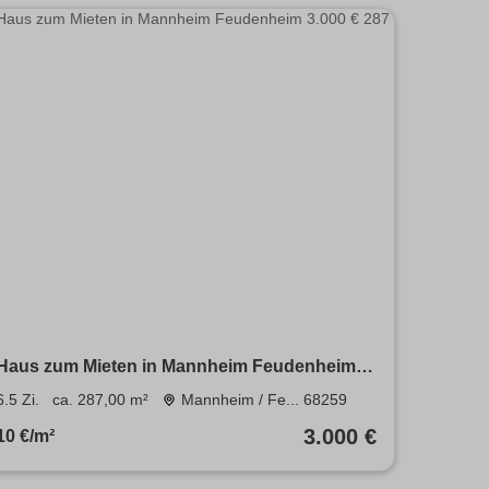
Haus zum Mieten in Mannheim Feudenheim
3.000 € 287 m²
6.5 Zi.
ca. 287,00 m²
Mannheim / Fe... 68259
3.000 €
10 €/m²