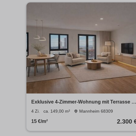
Exklusive 4-Zimmer-Wohnung mit Terrasse &
Weitblick - modernes Wohnen im Orbit
4 Zi.
ca. 149,00 m²
Mannheim 68309
2.300 
15 €/m²