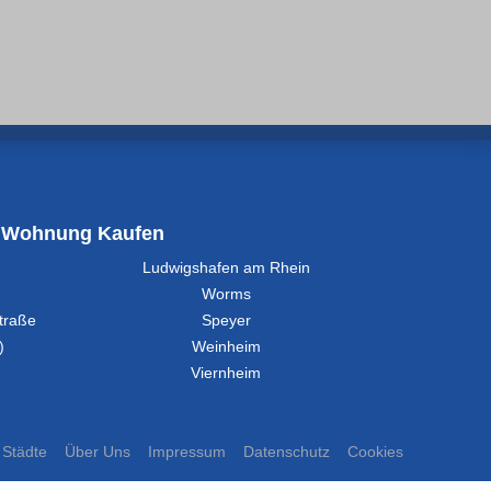
Wohnung Kaufen
Ludwigshafen am Rhein
Worms
traße
Speyer
)
Weinheim
Viernheim
Städte
Über Uns
Impressum
Datenschutz
Cookies