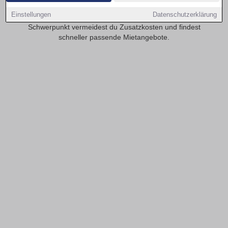
realistisch? Transparente Mietspannen erleichtern die
Einstellungen
Datenschutzerklärung
Planung deiner monatlichen Kosten. Mit provisionsfrei als
Schwerpunkt vermeidest du Zusatzkosten und findest
schneller passende Mietangebote.