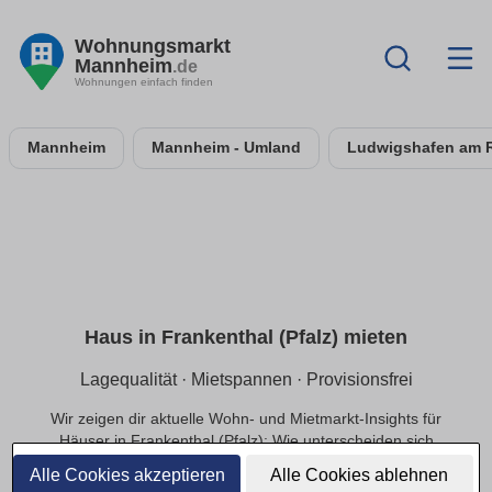
Wohnungsmarkt
Mannheim
.de
Wohnungen einfach finden
Mannheim
Mannheim - Umland
Ludwigshafen am 
Haus in Frankenthal (Pfalz) mieten
Lagequalität · Mietspannen · Provisionsfrei
Wir zeigen dir aktuelle Wohn- und Mietmarkt-Insights für
Häuser in Frankenthal (Pfalz): Wie unterscheiden sich
Mietpreise innerhalb der Lage, welche Infrastruktur
Alle Cookies akzeptieren
Alle Cookies ablehnen
beeinflusst die Nachfrage und welche Preisbereiche sind