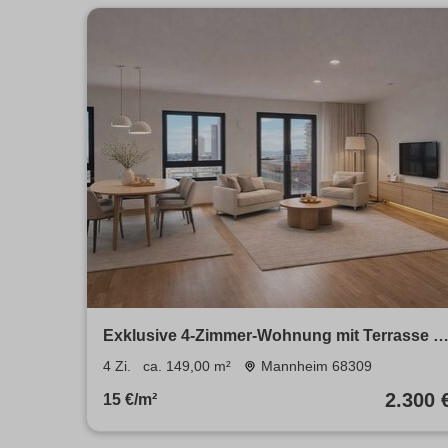
Exklusive 4-Zimmer-Wohnung mit Terrasse &
Weitblick - modernes Wohnen im Orbit
4 Zi.
ca. 149,00 m²
Mannheim 68309
2.300 
15 €/m²