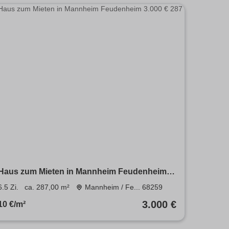
Haus zum Mieten in Mannheim Feudenheim
3.000 € 287 m²
6.5 Zi.
ca. 287,00 m²
Mannheim / Fe... 68259
3.000 €
10 €/m²