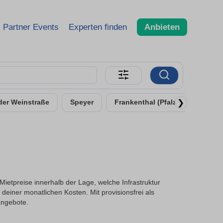
Partner Events
Experten finden
Anbieten
❯
der Weinstraße
Speyer
Frankenthal (Pfalz)
Weinh
ietpreise innerhalb der Lage, welche Infrastruktur
deiner monatlichen Kosten. Mit provisionsfrei als
angebote.