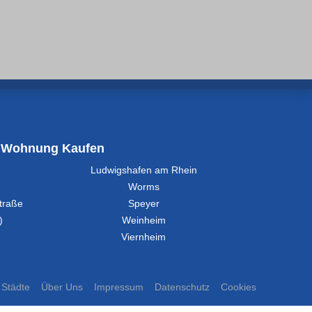
Wohnung Kaufen
Ludwigshafen am Rhein
Worms
traße
Speyer
)
Weinheim
Viernheim
Städte
Über Uns
Impressum
Datenschutz
Cookies