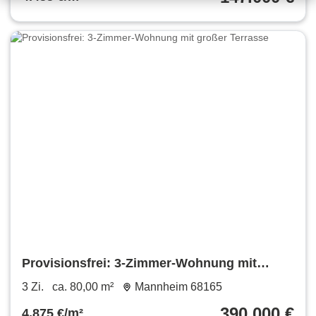
Provisionsfrei: 3-Zimmer-Wohnung mit
großer Terrasse
3 Zi.
ca. 80,00 m²
Mannheim 68165
390.000 €
4.875 €/m²