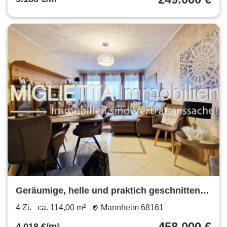
Geräumige, helle und praktich geschnitten
Wohnung
4 Zi.
ca. 114,00 m²
Mannheim 68161
458.000 €
4.018 €/m²