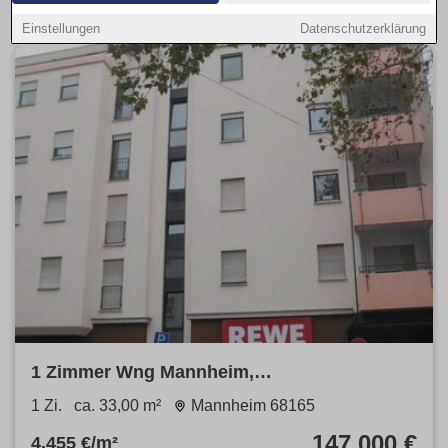
Einstellungen
Datenschutzerklärung
1 Zimmer Wng Mannheim,
SchwetzingerstadtOststadt
1 Zi.
ca. 33,00 m²
Mannheim 68165
147.000 €
4.455 €/m²