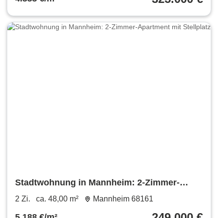
Stadtwohnung in Mannheim: 2-Zimmer-
Apartment mit Stellplatz
2 Zi.
ca. 48,00 m²
Mannheim 68161
249.000 €
5.188 €/m²