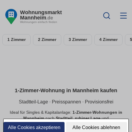
Wohnungsmarkt
Mannheim
.de
Wohnungen einfach finden
1 Zimmer
2 Zimmer
3 Zimmer
4 Zimmer
1-Zimmer-Wohnung in Mannheim kaufen
Stadtteil-Lage · Preisspannen · Provisionsfrei
Ideal für Singles & Kapitalanlage:
1-Zimmer-Wohnungen in
Mannheim
nach
Stadtteil
,
ruhiger Lage
und
Preisspannen
. Finde
provisionsfreie
Optionen, prüfe
Alle Cookies akzeptieren
Alle Cookies ablehnen
Neubau
vs.
Bestand
.