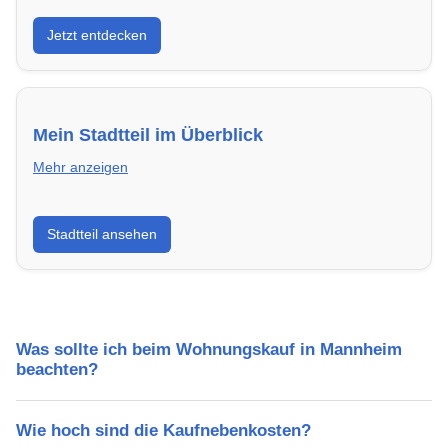
Entdecke Neubauprojekte in Mannheim – modern,
Jetzt entdecken
energieeffizient und sofort bezugsfertig.
Mein Stadtteil im Überblick
Mehr anzeigen
Erfahre mehr über deinen Stadtteil in Mannheim:
Stadtteil ansehen
Lebensqualität, Verkehrsanbindung, Schulen,
Freizeitmöglichkeiten und Mietpreise.
Was sollte ich beim Wohnungskauf in Mannheim
beachten?
Wie hoch sind die Kaufnebenkosten?