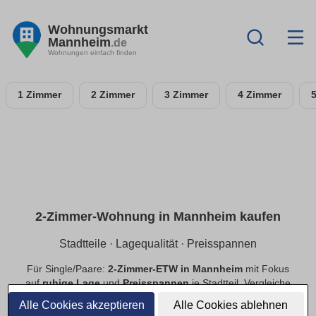
Wohnungsmarkt
Mannheim
.de
Wohnungen einfach finden
1 Zimmer
2 Zimmer
3 Zimmer
4 Zimmer
2-Zimmer-Wohnung in Mannheim kaufen
Stadtteile · Lagequalität · Preisspannen
Für Single/Paare:
2-Zimmer-ETW in Mannheim
mit Fokus
auf
ruhige Lage
und
Preisspannen
je Stadtteil. Vergleiche
Neubau
und
Bestand
, priorisiere
provisionsfrei
.
Alle Cookies akzeptieren
Alle Cookies ablehnen