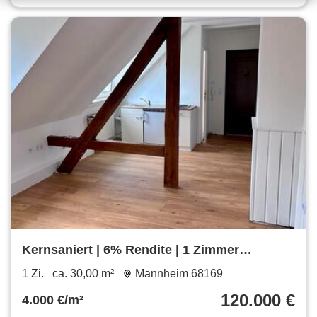
Kernsaniert | 6% Rendite | 1 Zimmer
Wohnung Neckarstadt Mannheim
1 Zi.
ca. 30,00 m²
Mannheim 68169
120.000 €
4.000 €/m²