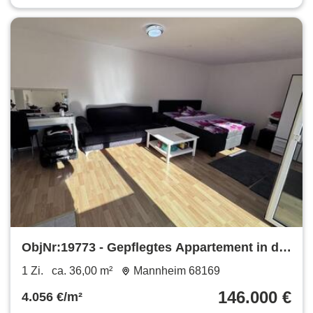
ObjNr:19773 - Gepflegtes Appartement in de
Neckarstadt West; Baujahr 1991
1 Zi.
ca. 36,00 m²
Mannheim 68169
146.000 €
4.056 €/m²