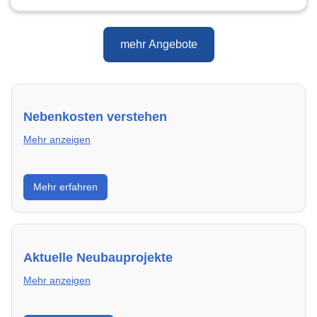
mehr Angebote
Nebenkosten verstehen
Mehr anzeigen
Erfahre, welche Nebenkosten rechtmäßig sind und
Mehr erfahren
wie du deine monatliche Belastung optimieren
kannst.
Aktuelle Neubauprojekte
Mehr anzeigen
Entdecke Neubauprojekte in Mannheim – modern,