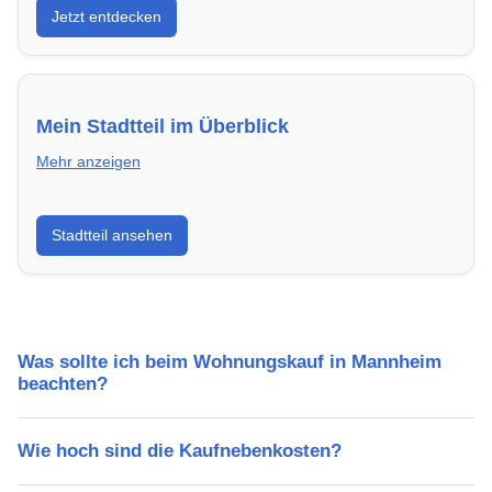
Jetzt entdecken
energieeffizient und sofort bezugsfertig.
Mein Stadtteil im Überblick
Mehr anzeigen
Erfahre mehr über deinen Stadtteil in Mannheim:
Stadtteil ansehen
Lebensqualität, Verkehrsanbindung, Schulen,
Freizeitmöglichkeiten und Mietpreise.
Was sollte ich beim Wohnungskauf in Mannheim
beachten?
Wie hoch sind die Kaufnebenkosten?