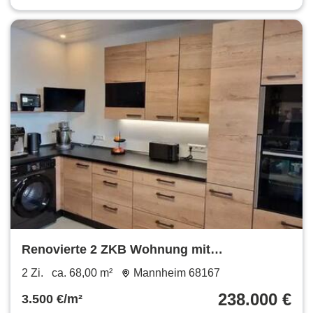
Renovierte 2 ZKB Wohnung mit
Einbauküche und 2 Balkonen
2 Zi.
ca. 68,00 m²
Mannheim 68167
238.000 €
3.500 €/m²